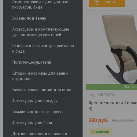
Комплектующие для унитазов,
КУПИТЬ
писсуаров, биде
Экраны под ванну
Аксессуары и комплектующие
для полотенцесушителей
Сиденья и крышки для унитазов
и биде
Полотенцесушители
Шторки и карнизы для ванн и
поддонов
Осталс
Веники, совки, щетки для пола
24182086
Аксессуары для посуды
Кресло-качалка Термо
3)
Гамаки и подвесные кресла
390
руб.
487,50
руб.
Аксессуары для бани
В наличии
Детские шезлонги и качалки