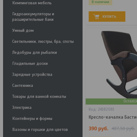
В наличии
Кемпинговая мебель
Гидроаккумуляторы и
КУПИТЬ
расширительные баки
Умный дом
Светильники, люстры, бра, споты
Ледобуры для рыбалки
Гладильные доски
Зарядные устройства
Сантехника
Товары для ванной комнаты
Осталс
Электрика
24182081
Кресло-качалка Бастио
Контейнеры и формы
390
руб.
487,50
руб.
Вазоны и горшки для цветов