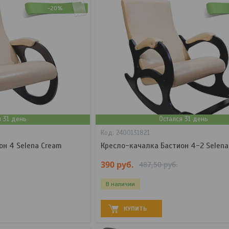
-20%
я 31 день
Остался 31 день
2400131821
он 4 Selena Cream
Кресло-качалка Бастион 4-2 Selena
390
руб.
487,50
руб.
В наличии
КУПИТЬ