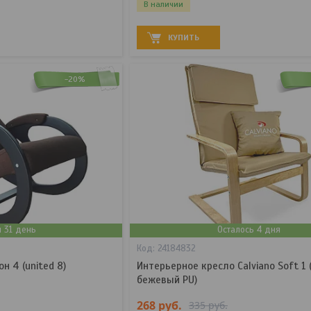
В наличии
КУПИТЬ
-20%
я 31 день
Осталось 4 дня
24184832
н 4 (united 8)
Интерьерное кресло Calviano Soft 1 
бежевый PU)
268
руб.
335
руб.