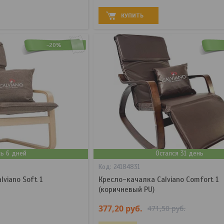
КУПИТЬ
-20%
сь 6 дней
Остался 31 день
24184831
viano Soft 1
Кресло-качалка Calviano Comfort 1
(коричневый PU)
377,20
руб.
471,50
руб.