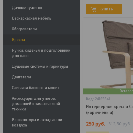
Дачные туалеты
КУПИТЬ
Бескаркасная мебель
Обогреватели
Кресла
Ручки, сиденья и подголовники
для ванн
Душевые системы и гарнитуры
Двигатели
Счетчики банкнот и монет
Остало
Аксессуары для утюгов,
24165641
домашней климатической
Интерьерное кресло Cal
техники
(коричневый)
Вентиляторы и охладители
250
руб.
312,50
руб.
воздуха