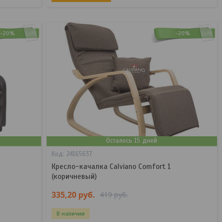
-20%
-20%
Осталось 15 дней
24165637
Кресло-качалка Calviano Comfort 1
(коричневый)
335,20
руб.
419
руб.
В наличии