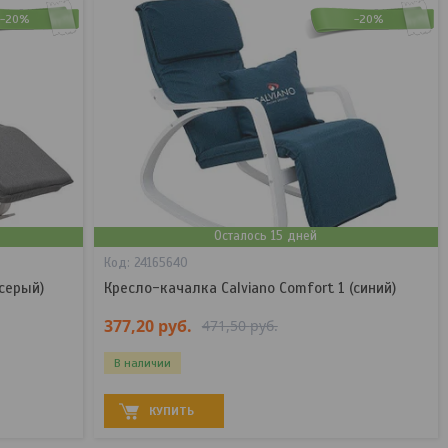
-20%
-20%
Осталось 15 дней
24165640
(серый)
Кресло-качалка Calviano Comfort 1 (синий)
377,20
руб.
471,50
руб.
В наличии
КУПИТЬ