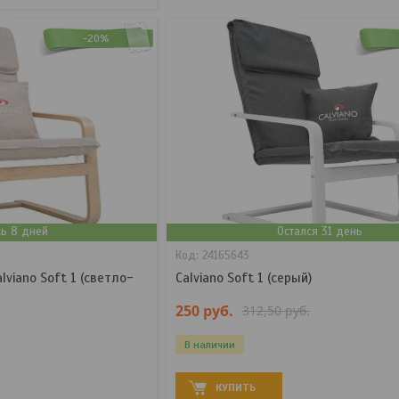
-20%
сь 8 дней
Остался 31 день
24165643
viano Soft 1 (светло-
Calviano Soft 1 (серый)
250
руб.
312,50
руб.
В наличии
КУПИТЬ