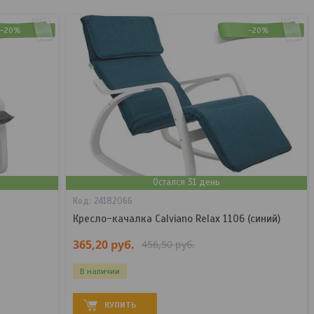
-20%
-20%
Остался 31 день
24182066
Кресло-качалка Calviano Relax 1106 (синий)
365,20
руб.
456,50
руб.
В наличии
КУПИТЬ