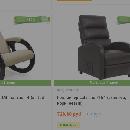
-20%
я 31 день
Осталось 7 дней
24162289
ДАР Бастион 4 (united
Реклайнер Calviano 2164 (экокожа,
коричневый)
728,80
руб.
911
руб.
В наличии