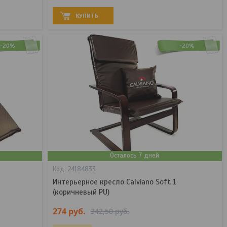
КУПИТЬ
-20%
-20%
Осталось 7 дней
24184833
Интерьерное кресло Calviano Soft 1
(коричневый PU)
274
руб.
342,50
руб.