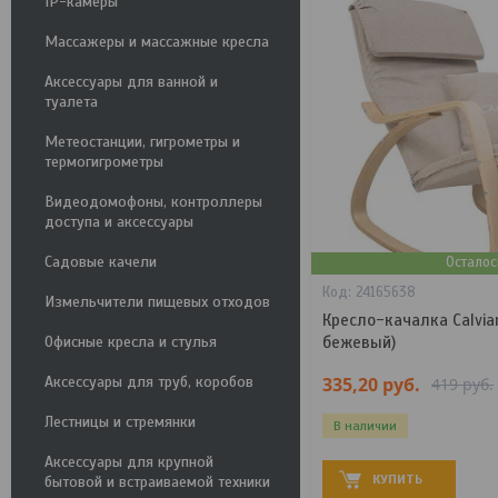
IP-камеры
Массажеры и массажные кресла
Аксессуары для ванной и
туалета
Метеостанции, гигрометры и
термогигрометры
Видеодомофоны, контроллеры
доступа и аксессуары
Садовые качели
Осталос
24165638
Измельчители пищевых отходов
Кресло-качалка Calvia
Офисные кресла и стулья
бежевый)
335,20
руб.
Аксессуары для труб, коробов
419
руб.
Лестницы и стремянки
В наличии
Аксессуары для крупной
КУПИТЬ
бытовой и встраиваемой техники