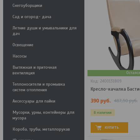
Снегоуборщики
Сад и огород- дача
Летние души и умывальники для
дач
Освещение
Насосы
Вытяжная и приточная
Осталс
вентиляция
2400131809
Теплоносители и промывка
Кресло-качалка Басти
систем отопления
390
руб.
487,50
руб.
Аксессуары для пайки
Мусорки, урны, контейнеры для
В наличии
мусора
КУПИТЬ
Короба, трубы, металлорукав