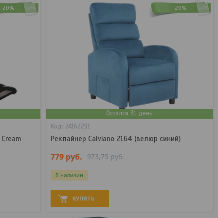
-20%
-20%
Остался 31 день
24162291
 Cream
Реклайнер Calviano 2164 (велюр синий)
779
руб.
973,75
руб.
В наличии
КУПИТЬ