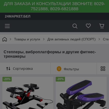
ДЛЯ ЗАКАЗА И КОНСУЛЬТАЦИИ ЗВОНИТЕ 8029-
7521888, 8029-6821888
24МАРКЕТ.БЕЛ
Товары и услуги
Для активных людей (СПОРТ)
Сте
Степперы, виброплатформы и другие фитнес-
тренажеры
Сортировка
0
Фильтры
-20%
-20%