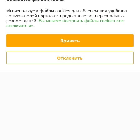
Мы используем файлы cookies для обеспечения удобства
пользователей портала и предоставления персональных
рекомендаций.
Вы можете настроить файлы cookies или
отключить их.
Принять
Клещи обжимные Rexant
12-3013-4
Кримпер Rexant 12-3001
Отклонить
В наличии
В наличии
47,34
47,34
59,18 руб.
59,18 руб.
руб.
руб.
Купить
Купить
-20%
-20%