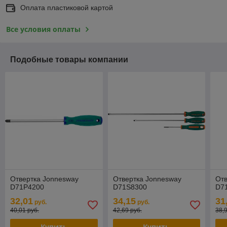
Оплата пластиковой картой
Все условия оплаты
Подобные товары компании
Отвертка Jonnesway
Отвертка Jonnesway
Отв
D71P4200
D71S8300
D7
32,01
34,15
31
руб.
руб.
40,01 руб.
42,69 руб.
38,
Купить
Купить