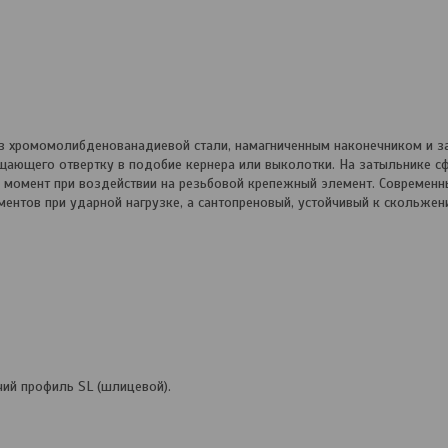
 из хромомолибденованадиевой стали, намагниченным наконечником и 
щающего отвертку в подобие кернера или выколотки. На затыльнике 
 момент при воздействии на резьбовой крепежный элемент. Современ
ентов при ударной нагрузке, а сантопреновый, устойчивый к скольжен
ий профиль SL (шлицевой).