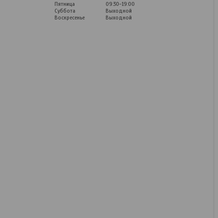
Пятница
09:30-19:00
Суббота
Выходной
Воскресенье
Выходной
Отвертка Jonnesway
D70S8200
Под заказ
45,14
руб.
56,42
руб.
КУПИТЬ