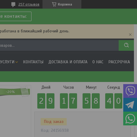
257 отзывов
Корзина
се контакты:
бработана в ближайший рабочий день.
 УСЛУГИ
КОНТАКТЫ
ДОСТАВКА И ОПЛАТА
О НАС
РАССРОЧКА
Дней
Часов
Минут
Секунд
-20%
2
9
1
7
5
8
3
9
Под заказ
Код:
24156938