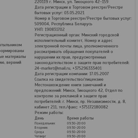
220119 г. Минск, ул. Тикоцкого 42-159
Дата регистрации в Торговом реестре/Реестре
бытовых услуг: 03.05.2021
Номер в Торговом реестре/Реестре бытовых услуг:
509004, Республика Беларусь
УНП: 190831702
Регистрационный орган: Минский городской
исполнительный комитет, Номер и адрес
затыльником
электронной почты лица, уполномоченного
сформированы
рассматривать обращения покупателей о
ные материалы
нарушении их прав, предусмотренных
ию, верхний
законодательством о защите прав потребителей:
24-market@mail.ru, +375296333401
Дата регистрации компании: 17.05.2007
Ссылка на свидетельство/лицензию
Местонахождение книги замечаний и
предложений: Минск, Тикоцкого 42, Отдел по
контролю за рекламой и защите прав
потребителей: г. Минск, пр. Независимости, д. 8,
кабинет 211, тел./факс: +375172180082
Режим работы:
День
Время работы
Понедельник
09:30-20:00
Вторник
09:30-20:00
Среда
09:30-20:00
Четверг
09:30-20:00