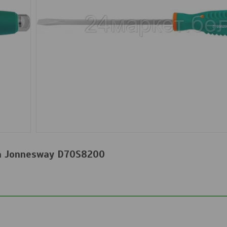
а Jonnesway D70S8200