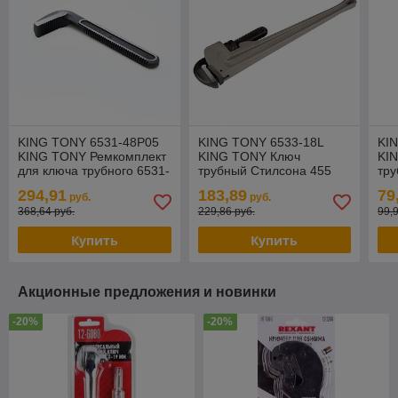
KING TONY 6531-48P05
KING TONY 6533-18L
KI
KING TONY Ремкомплект
KING TONY Ключ
KI
для ключа трубного 6531-
трубный Стилсона 455
тру
48, захват
мм, алюминиевый
мм
294,91
183,89
79
руб.
руб.
368,64 руб.
229,86 руб.
99,
Купить
Купить
Акционные предложения и новинки
-20%
-20%