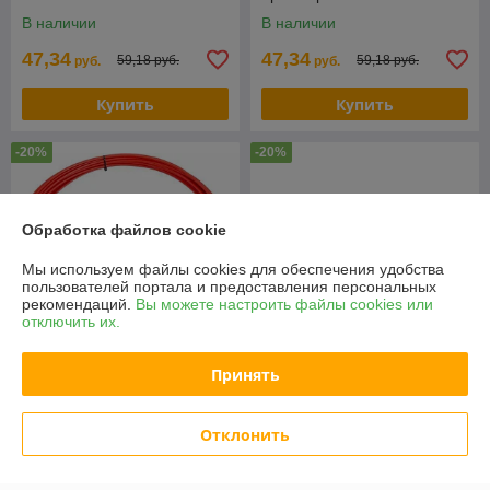
В наличии
В наличии
47,34
47,34
59,18 руб.
59,18 руб.
руб.
руб.
Купить
Купить
-20%
-20%
Обработка файлов cookie
Мы используем файлы cookies для обеспечения удобства
пользователей портала и предоставления персональных
рекомендаций.
Вы можете настроить файлы cookies или
отключить их.
Принять
Ковш штукатурный Deko
Протяжка кабельная Rexant
HG-01 021-3152
47-1015
Отклонить
В наличии
В наличии
142,02
руб.
40,50
50,62 руб.