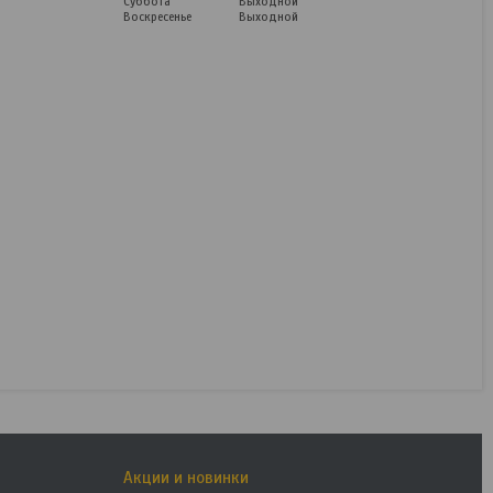
Суббота
Выходной
Воскресенье
Выходной
Ключ разводной King
Tony 3611VE-10
Под заказ
254,16
руб.
317,70
руб.
КУПИТЬ
Акции и новинки