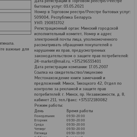
Дата регистрации в Торговом реестре/Реестре
бытовых услуг: 03.05.2021
Номер в Торговом реестре/Реестре бытовых услуг:
509004, Республика Беларусь
УНП: 190831702
Регистрационный орган: Минский городской
исполнительный комитет, Номер и адрес
электронной почты лица, уполномоченного
гинала.
рассматривать обращения покупателей о
йте важные для
нарушении их прав, предусмотренных
законодательством о защите прав потребителей:
24-market@mail.ru, +375296333401
Дата регистрации компании: 17.05.2007
Ссылка на свидетельство/лицензию
Местонахождение книги замечаний и
предложений: Минск, Тикоцкого 42, Отдел по
контролю за рекламой и защите прав
потребителей: г. Минск, пр. Независимости, д. 8,
кабинет 211, тел./факс: +375172180082
Режим работы:
День
Время работы
Понедельник
09:30-20:00
Вторник
09:30-20:00
Среда
09:30-20:00
Четверг
09:30-20:00
Пятница
09:30-19:00