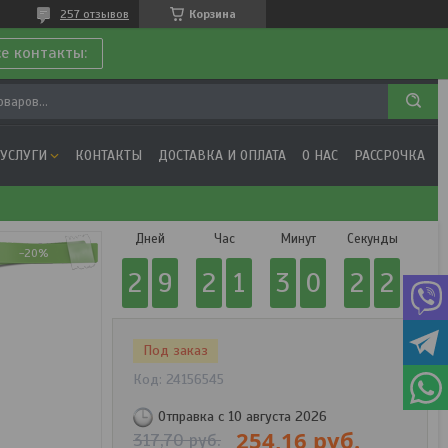
257 отзывов
Корзина
се контакты:
 УСЛУГИ
КОНТАКТЫ
ДОСТАВКА И ОПЛАТА
О НАС
РАССРОЧКА
Дней
Час
Минут
Секунда
-20%
2
9
2
1
3
0
2
1
Под заказ
Код:
24156545
Отправка с 10 августа 2026
254,16
руб.
317,70
руб.