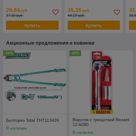
29,84
35,35
31
руб.
руб.
37,30 руб.
44,19 руб.
39,
Купить
Купить
Акционные предложения и новинки
-20%
-20%
Вороток с трещоткой Rexant
Болторез Total THT113426
12-6080
В наличии
В наличии