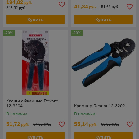
194,82
руб.
41,34
51,68 руб.
руб.
243,52 руб.
Купить
Купить
-20%
-20%
Клещи обжимные Rexant
12-3204
Кримпер Rexant 12-3202
В наличии
В наличии
51,72
55,14
64,65 руб.
68,92 руб.
руб.
руб.
Купить
Купить