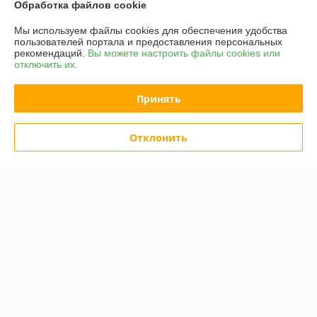
Обработка файлов cookie
Мы используем файлы cookies для обеспечения удобства
пользователей портала и предоставления персональных
рекомендаций.
Вы можете настроить файлы cookies или
отключить их.
Принять
Протяжка кабельная Rexant
Отклонить
Кримпер Rexant 12-3001
47-1015
В наличии
В наличии
47,34
40,50
59,18 руб.
50,62 руб.
руб.
руб.
Купить
Купить
Показать ещё
О нас