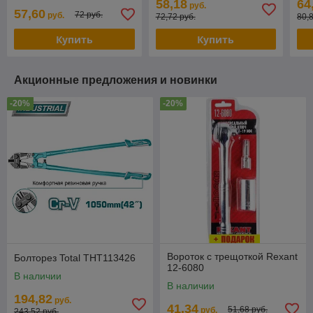
58,18
64
руб.
57,60
72 руб.
руб.
72,72 руб.
80,
Купить
Купить
Акционные предложения и новинки
-20%
-20%
Вороток с трещоткой Rexant
Болторез Total THT113426
12-6080
В наличии
В наличии
194,82
руб.
41,34
51,68 руб.
руб.
243,52 руб.