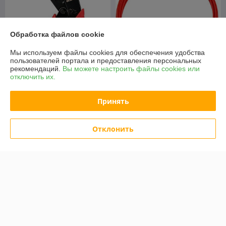
Обработка файлов cookie
Мы используем файлы cookies для обеспечения удобства
пользователей портала и предоставления персональных
рекомендаций.
Вы можете настроить файлы cookies или
отключить их.
Протяжка кабельная Rexant
Кримпер Rexant 12-3001
47-1015
Принять
В наличии
В наличии
47,34
40,50
59,18 руб.
50,62 руб.
руб.
руб.
Отклонить
Купить
Купить
Показать ещё
О нас
100% положительных из 11 отзывов за год