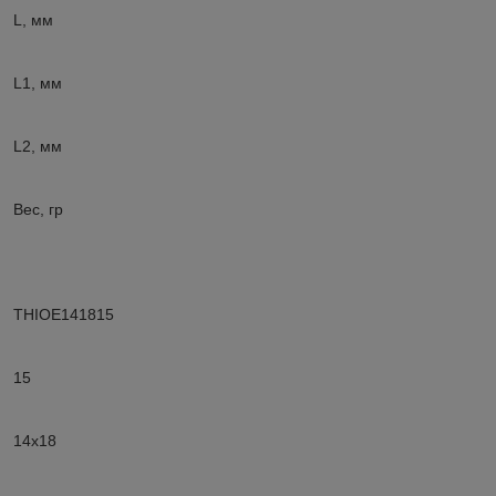
L, мм
L1, мм
L2, мм
Вес, гр
THIOE141815
15
14х18