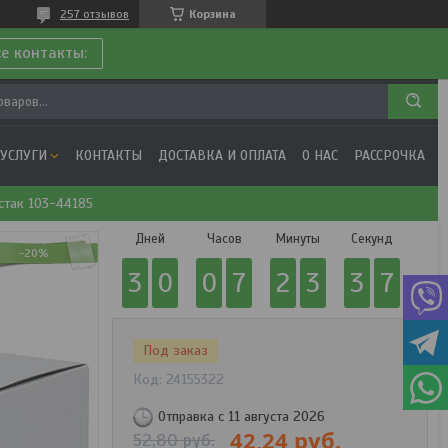
257 отзывов
Корзина
се контакты:
 УСЛУГИ
КОНТАКТЫ
ДОСТАВКА И ОПЛАТА
О НАС
РАССРОЧКА
стак 103-44185
Дней
Часов
Минуты
Секунд
-20%
3
0
0
7
2
3
3
6
Под заказ
Код:
24155322
Отправка с 11 августа 2026
42,24
руб.
52,80
руб.