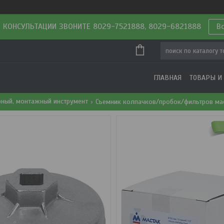
 КОНСУЛЬТАЦИИ ЗВОНИТЕ 8029-7521888, 8029-6821888
В
ГЛАВНАЯ
ТОВАРЫ И
рный, монтажный инструмент
Съемник колпачков/пробок/фильтров ма