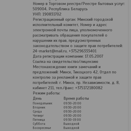
Номер в Торговом реестре/Реестре бытовых услуг:
509004, Республика Беларусь
УНП: 190831702
Регистрационный орган: Минский городской
исполнительный комитет, Номер и адрес
электронной почты лица, уполномоченного
рассматривать обращения покупателей о
нарушении их прав, предусмотренных
законодательством о защите прав потребителей:
24-market@mail.ru, +375296333401
Дата регистрации компании: 17.05.2007
Ссылка на свидетельство/лицензию
Местонахождение книги замечаний и
предложений: Минск, Тикоцкого 42, Отдел по
контролю за рекламой и защите прав
потребителей: г. Минск, пр. Независимости, д. 8,
кабинет 211, тел./факс: +375172180082
Режим работы:
День
Время работы
Понедельник
09:30-20:00
Вторник
09:30-20:00
Среда
09:30-20:00
Четверг
09:30-20:00
Пятница
09:30-19:00
Суббота
Выходной
Воскресенье
Выходной