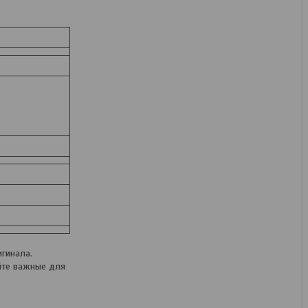
Съемник колпачков/
пробок/фильтров Мастак
103-44185
Под заказ
42,24
руб.
52,80
руб.
КУПИТЬ
гинала.
йте важные для