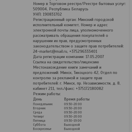
Номер в Торговом реестре/Реестре бытовых услуг:
509004, Республика Беларусь
УНП: 190831702
Регистрационный орган: Минский городской
исполнительный комитет, Номер и адрес
электронной почты лица, уполномоченного
рассматривать обращения покупателей о
нарушении их прав, предусмотренных
законодательством о защите прав потребителей:
24-market@mail.ru, +375296333401
Дата регистрации компании: 17.05.2007
Ссылка на свидетельство/лицензию
Местонахождение книги замечаний и
предложений: Минск, Тикоцкого 42, Отдел по
контролю за рекламой и защите прав
потребителей: г. Минск, пр. Независимости, д. 8,
кабинет 211, тел./факс: +375172180082
Режим работы:
День
Время работы
Понедельник
09:30-20:00
Вторник
09:30-20:00
Среда
09:30-20:00
Четверг
09:30-20:00
Пятница
09:30-19:00
Суббота
Выходной
Воскресенье
Выходной