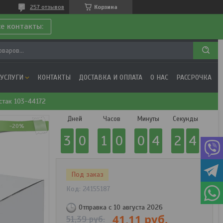
257 отзывов
Корзина
се контакты:
 УСЛУГИ
КОНТАКТЫ
ДОСТАВКА И ОПЛАТА
О НАС
РАССРОЧКА
стак 103-44172
Дней
Часов
Минуты
Секунды
-20%
3
0
1
0
0
4
2
4
Под заказ
Код:
24155187
Отправка с 10 августа 2026
41,11
руб.
51,39
руб.