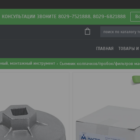
 КОНСУЛЬТАЦИИ ЗВОНИТЕ 8029-7521888, 8029-6821888
В
ГЛАВНАЯ
ТОВАРЫ И
рный, монтажный инструмент
Съемник колпачков/пробок/фильтров ма