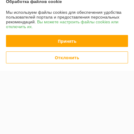
Обработка файлов cookie
Мы используем файлы cookies для обеспечения удобства
пользователей портала и предоставления персональных
рекомендаций.
Вы можете настроить файлы cookies или
отключить их.
Принять
Ковш штукатурный Deko
Протяжка кабельная Rexant
HG-01 021-3152
47-1015
Отклонить
В наличии
В наличии
142,02
руб.
40,50
50,62 руб.
руб.
177,52 руб.
Купить
Купить
Показать ещё
О нас
100% положительных из 11 отзывов за год