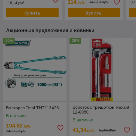
114
142,50 руб.
руб.
118,14 руб.
132
Купить
Купить
Акционные предложения и новинки
-20%
-20%
Вороток с трещоткой Rexant
Болторез Total THT113426
12-6080
В наличии
В наличии
194,82
руб.
41,34
51,68 руб.
руб.
243,52 руб.