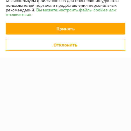
Мы используем файлы cookies для обеспечения удобства
пользователей портала и предоставления персональных
рекомендаций.
Вы можете настроить файлы cookies или
отключить их.
Принять
Протяжка кабельная Rexant
Отклонить
Кримпер Rexant 12-3001
47-1015
В наличии
В наличии
47,34
40,50
59,18 руб.
50,62 руб.
руб.
руб.
Купить
Купить
Показать ещё
О нас
100% положительных из 11 отзывов за год
Работает с 28.03.2018