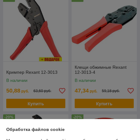
Клещи обжимные Rexant
Кримпер Rexant 12-3013
12-3013-4
В наличии
В наличии
50,88
47,34
63,60 руб.
59,18 руб.
руб.
руб.
Купить
Купить
-20%
-20%
Обработка файлов cookie