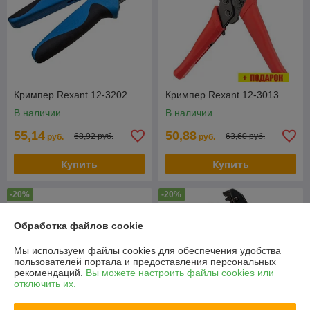
Кримпер Rexant 12-3202
Кримпер Rexant 12-3013
В наличии
В наличии
55,14
50,88
68,92 руб.
63,60 руб.
руб.
руб.
Купить
Купить
-20%
-20%
Обработка файлов cookie
Мы используем файлы cookies для обеспечения удобства
пользователей портала и предоставления персональных
рекомендаций.
Вы можете настроить файлы cookies или
отключить их.