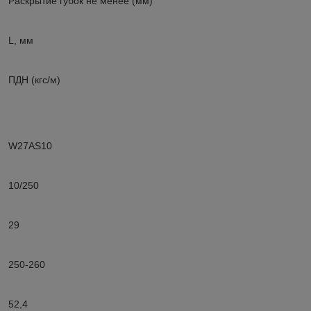
Раскрытие губок не менее (мм)
L, мм
ПДН (кгс/м)
W27AS10
10/250
29
250-260
52,4