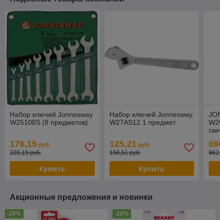
Набор ключей Jonnesway
Набор ключей Jonnesway
JO
W25108S (8 предметов)
W27AS12 1 предмет
W2
гае
ко
176,15
125,21
69
руб.
руб.
дюй
220,19 руб.
156,51 руб.
862
-1-
Купить
Купить
Акционные предложения и новинки
-20%
-20%