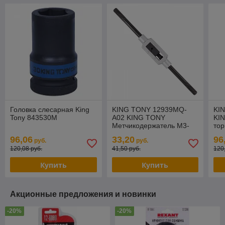
Головка слесарная King
KING TONY 12939MQ-
KI
Tony 843530M
A02 KING TONY
KI
Метчикодержатель М3-
тор
М12, 12939MQ-A02
глу
96,06
33,20
96
руб.
руб.
1",
120,08 руб.
41,50 руб.
120
Купить
Купить
Акционные предложения и новинки
-20%
-20%