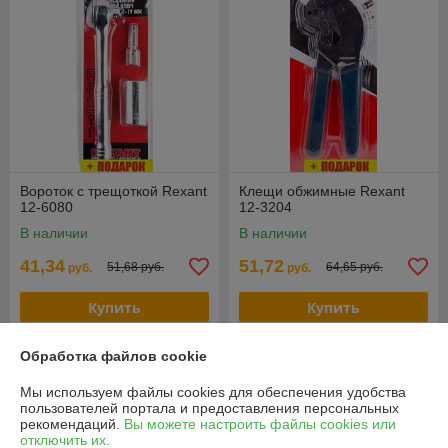
Вороток с трещоткой Rexant
Клещи обжимные Rexant
12-6080
12-3204
В наличии
В наличии
41,34
51,72
51,68 руб.
64,65 руб.
руб.
руб.
Купить
Купить
-20%
-20%
Обработка файлов cookie
Мы используем файлы cookies для обеспечения удобства
пользователей портала и предоставления персональных
рекомендаций.
Вы можете настроить файлы cookies или
отключить их.