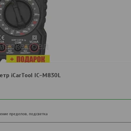
тр iCarTool IC-M830L
чение пределов, подсветка