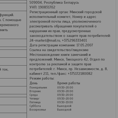
509004, Республика Беларусь
УНП: 190831702
Регистрационный орган: Минский городской
функций.
исполнительный комитет, Номер и адрес
а. С помощью
электронной почты лица, уполномоченного
переменного
рассматривать обращения покупателей о
лнить
нарушении их прав, предусмотренных
законодательством о защите прав потребителей:
24-market@mail.ru, +375296333401
Дата регистрации компании: 17.05.2007
Ссылка на свидетельство/лицензию
Местонахождение книги замечаний и
предложений: Минск, Тикоцкого 42, Отдел по
контролю за рекламой и защите прав
потребителей: г. Минск, пр. Независимости, д. 8,
 ток,
кабинет 211, тел./факс: +375172180082
Режим работы:
День
Время работы
Понедельник
09:30-20:00
Вторник
09:30-20:00
Среда
09:30-20:00
Четверг
09:30-20:00
Пятница
09:30-19:00
Суббота
Выходной
Воскресенье
Выходной