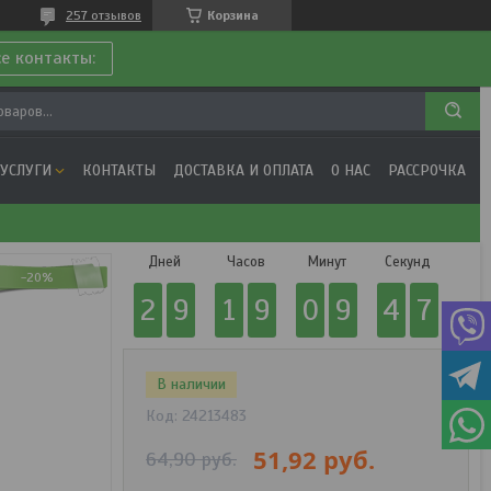
257 отзывов
Корзина
се контакты:
 УСЛУГИ
КОНТАКТЫ
ДОСТАВКА И ОПЛАТА
О НАС
РАССРОЧКА
Дней
Часов
Минут
Секунд
-20%
2
9
1
9
0
9
4
7
В наличии
Код:
24213483
51,92
руб.
64,90
руб.