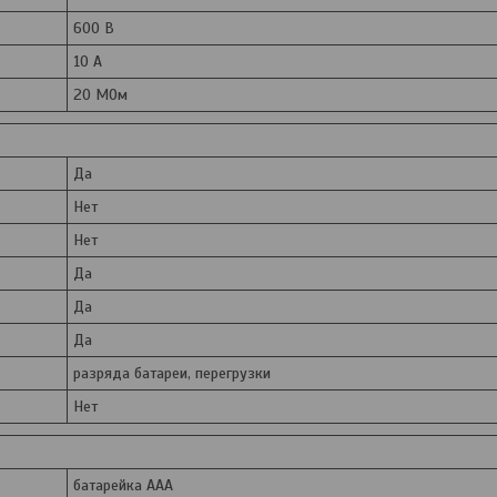
600 В
10 А
20 МОм
Да
Нет
Нет
Да
Да
Да
разряда батареи, перегрузки
Нет
батарейка AAA