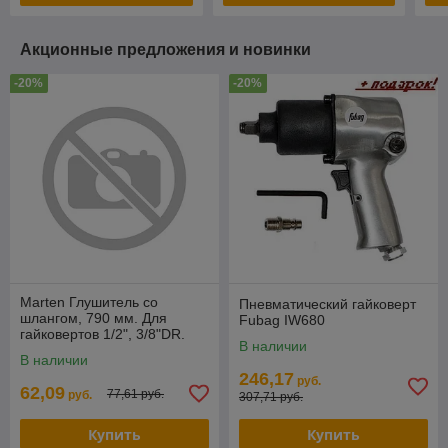
Акционные предложения и новинки
-20%
-20%
Marten Глушитель со
Пневматический гайковерт
шлангом, 790 мм. Для
Fubag IW680
гайковертов 1/2", 3/8"DR.
В наличии
Штуцер 1/4" Marten 11-BC-
В наличии
EX
246,17
руб.
62,09
77,61 руб.
руб.
307,71 руб.
Купить
Купить