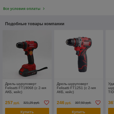
Все условия оплаты
Подобные товары компании
Дрель-шуруповерт
Дрель-шуруповерт
Уда
Felisatti FT19068 (с 2-мя
Felisatti FT1251 (с 2-мя
шур
АКБ, кейс)
АКБ, кейс)
TID
кей
257
246
36
321,25 руб.
307,50 руб.
руб.
руб.
Купить
Купить