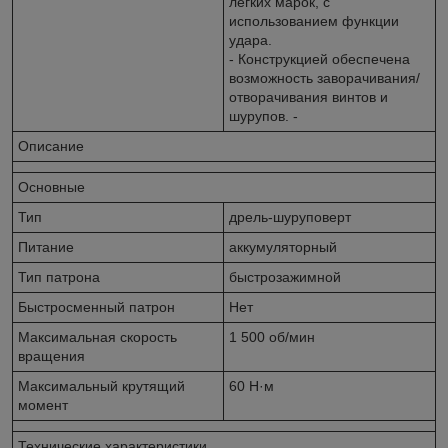
легких марок, с
использованием функции
удара.
- Конструкцией обеспечена
возможность заворачивания/
отворачивания винтов и
шурупов. -
Описание
Основные
Тип
дрель-шуруповерт
Питание
аккумуляторный
Тип патрона
быстрозажимной
Быстросменный патрон
Нет
Максимальная скорость
1 500 об/мин
вращения
Максимальный крутящий
60 Н·м
момент
Технические характеристики