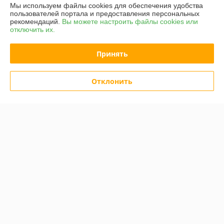
Мы используем файлы cookies для обеспечения удобства
пользователей портала и предоставления персональных
рекомендаций.
Вы можете настроить файлы cookies или
отключить их.
Принять
Отклонить
MIGHTY SEVEN NC-
Marten Привод гайковерта
4255T02 MIGHTY SEVEN
10-D203. Marten 11-D203-A
Ремкомплект для
гайковерта NC-4255Q, ось
В наличии
В наличии
стандартная (34, 35, 36)
395,44
161,84
руб.
руб.
494,30 руб.
202,30 руб.
Купить
Купить
-20%
-20%