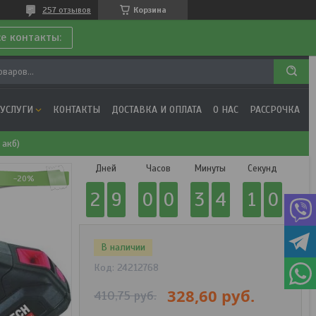
257 отзывов
Корзина
се контакты:
 УСЛУГИ
КОНТАКТЫ
ДОСТАВКА И ОПЛАТА
О НАС
РАССРОЧКА
 акб)
Дней
Часов
Минуты
Секунд
-20%
2
9
0
0
3
4
1
0
В наличии
Код:
24212768
328,60
руб.
410,75
руб.