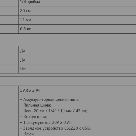
1/4 дюйма
20 см
1.1 мм
0.8 кг
Да
Да
Нет
1 АКБ 2 Ач
- Аккумуляторная цепная пила;
- Пильная шина;
- Цепь 20 см / 1/4" / 1,1 мм / 45 зв;
- Кожух цепи;
- 1 аккумулятор 20V 2.0 Ah;
- Зарядное устройство CS1220 с USB;
- Ключ;