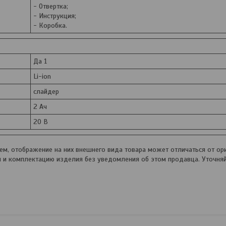
- Отвертка;
- Инструкция;
- Коробка.
Да 1
Li-ion
слайдер
2 Ач
20 В
, отображение на них внешнего вида товара может отличаться от ори
и и комплектацию изделия без уведомления об этом продавца. Уточня