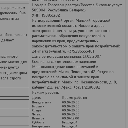
Номер в Торговом реестре/Реестре бытовых услуг:
с напряжением
509004, Республика Беларусь
древесины. Она
УНП: 190831702
аживать за
Регистрационный орган: Минский городской
исполнительный комитет, Номер и адрес
электронной почты лица, уполномоченного
ла обеспечивает
рассматривать обращения покупателей о
о делает
нарушении их прав, предусмотренных
законодательством о защите прав потребителей:
24-market@mail.ru, +375296333401
масляного
Дата регистрации компании: 17.05.2007
Ссылка на свидетельство/лицензию
ьное масло для
Местонахождение книги замечаний и
омендуется
предложений: Минск, Тикоцкого 42, Отдел по
сины диаметром
контролю за рекламой и защите прав
масла строго
потребителей: г. Минск, пр. Независимости, д. 8,
кабинет 211, тел./факс: +375172180082
Режим работы:
День
Время работы
Понедельник
09:30-20:00
Вторник
09:30-20:00
Среда
09:30-20:00
Четверг
09:30-20:00
Пятница
09:30-19:00
Суббота
Выходной
Воскресенье
Выходной