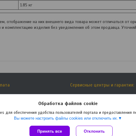
1.85 кг
, отображение на них внешнего вида товара может отличаться от ори
и и комплектацию изделия без уведомления об этом продавца. Уточня
плата
Сервисные центры и гарантия:
тавки
Списки сервисных центров:
Обработка файлов cookie
es для обеспечения удобства пользователей портала и предоставления 
Вы можете настроить файлы cookies или отключить их.
Принять все
Сайт создан на платформе Deal.by
Отклонить