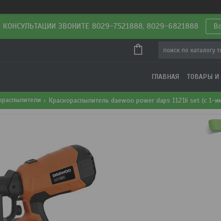
 КОНСУЛЬТАЦИИ ЗВОНИТЕ 8029-7521888, 8029-6821888
В
ГЛАВНАЯ
ТОВАРЫ И
кораспылители
Краскораспылитель daewoo power daps 1121li set (с 1-им