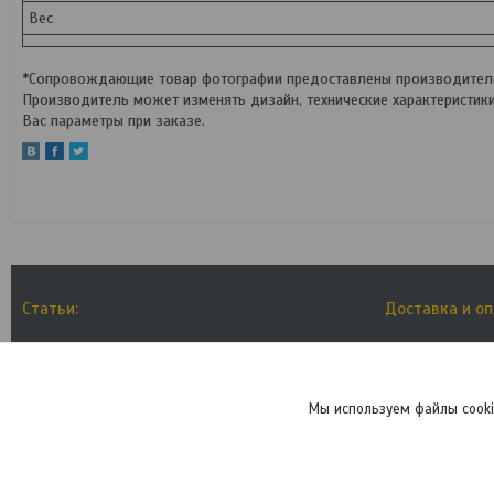
Вес
*Сопровождающие товар фотографии предоставлены производителем
Производитель может изменять дизайн, технические характеристик
Вас параметры при заказе.
Статьи:
Доставка и о
Как выбрать размер рамы велосипеда?
Условия дос
Мы в отпуске
Мы используем файлы cooki