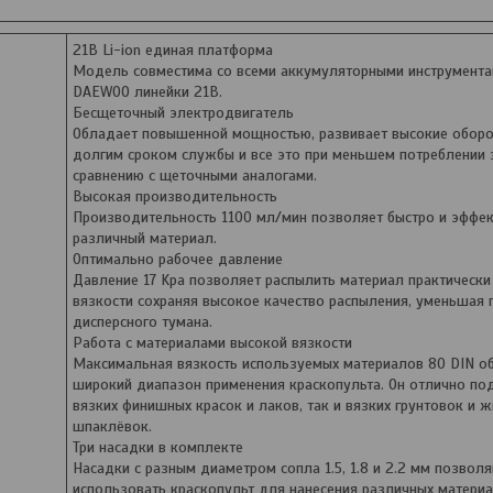
21В Li-ion единая платформа
Модель совместима со всеми аккумуляторными инструмента
DAEWOO линейки 21В.
Бесщеточный электродвигатель
Обладает повышенной мощностью, развивает высокие оборо
долгим сроком службы и все это при меньшем потреблении э
сравнению с щеточными аналогами.
Высокая производительность
Производительность 1100 мл/мин позволяет быстро и эффек
различный материал.
Оптимально рабочее давление
Давление 17 Kpa позволяет распылить материал практическ
вязкости сохраняя высокое качество распыления, уменьшая 
дисперсного тумана.
Работа с материалами высокой вязкости
Максимальная вязкость используемых материалов 80 DIN о
широкий диапазон применения краскопульта. Он отлично по
вязких финишных красок и лаков, так и вязких грунтовок и 
шпаклёвок.
Три насадки в комплекте
Насадки с разным диаметром сопла 1.5, 1.8 и 2.2 мм позвол
использовать краскопульт для нанесения различных материа