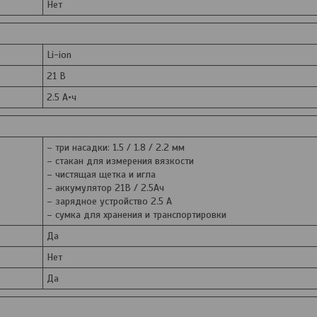
Нет
Li-ion
21 В
2.5 А•ч
– три насадки: 1.5 / 1.8 / 2.2 мм
– стакан для измерения вязкости
– чистящая щетка и игла
– аккумулятор 21В / 2.5Ач
– зарядное устройство 2.5 А
– сумка для хранения и транспортировки
Да
Нет
Да