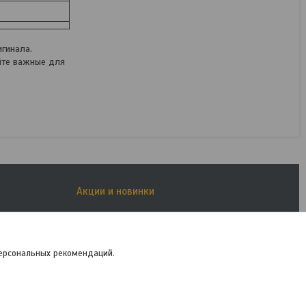
гинала.
йте важные для
Акции и новинки
Новые товары
Акции
Рассрочка
персональных рекомендаций.