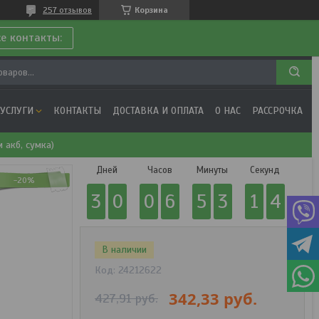
257 отзывов
Корзина
се контакты:
 УСЛУГИ
КОНТАКТЫ
ДОСТАВКА И ОПЛАТА
О НАС
РАССРОЧКА
 акб, сумка)
Дней
Часов
Минуты
Секунд
-20%
3
0
0
6
5
3
1
3
В наличии
Код:
24212622
342,33
руб.
427,91
руб.