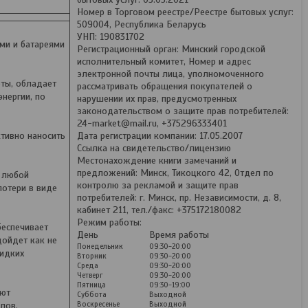
Номер в Торговом реестре/Реестре бытовых услуг:
509004, Республика Беларусь
УНП: 190831702
ми и батареями
Регистрационный орган: Минский городской
исполнительный комитет, Номер и адрес
электронной почты лица, уполномоченного
ты, обладает
рассматривать обращения покупателей о
нергии, по
нарушении их прав, предусмотренных
законодательством о защите прав потребителей:
24-market@mail.ru, +375296333401
тивно наносить
Дата регистрации компании: 17.05.2007
Ссылка на свидетельство/лицензию
Местонахождение книги замечаний и
предложений: Минск, Тикоцкого 42, Отдел по
и любой
контролю за рекламой и защите прав
потери в виде
потребителей: г. Минск, пр. Независимости, д. 8,
кабинет 211, тел./факс: +375172180082
Режим работы:
беспечивает
День
Время работы
дойдет как не
Понедельник
09:30-20:00
жидких
Вторник
09:30-20:00
Среда
09:30-20:00
Четверг
09:30-20:00
Пятница
09:30-19:00
яют
Суббота
Выходной
Воскресенье
Выходной
лов.