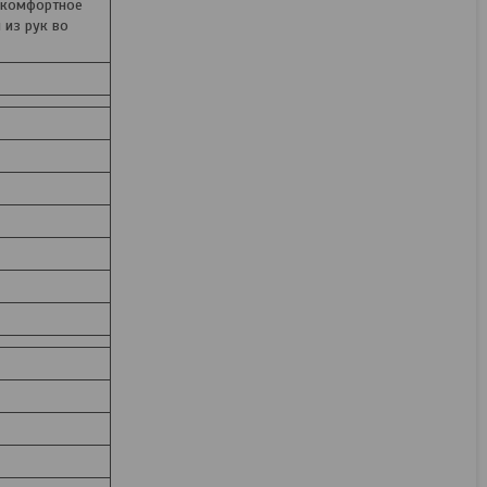
 комфортное
 из рук во