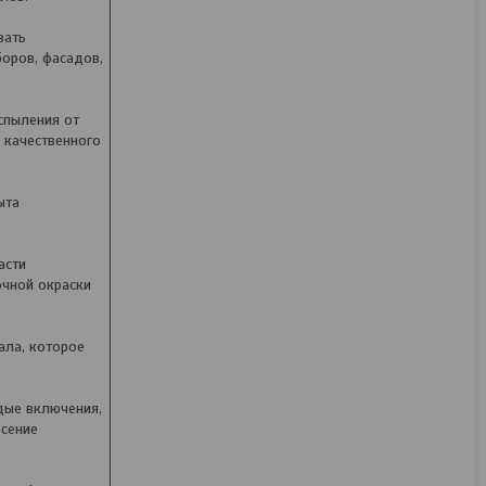
вать
оров, фасадов,
Краскораспылитель
Daewoo Power DAPS
спыления от
1121Li Set (с 1-им АКБ,
 качественного
сумка)
ыта
В наличии
342,33
руб.
427,91
руб.
асти
очной окраски
КУПИТЬ
ала, которое
дые включения,
есение