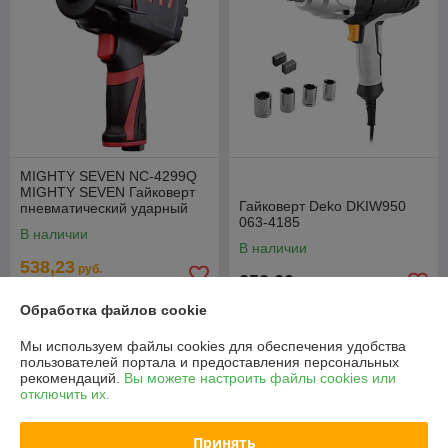
MIGHTY SEVEN NC-4299Q
MIGHTY SEVEN Гайковерт
Гайковерт Deko DKIW950
пневматический ударный
063-4185
1/2", 1088 Нм
В наличии
В наличии
538,23
руб.
252,20
руб.
672,79 руб.
Обработка файлов cookie
Купить
Купить
Мы используем файлы cookies для обеспечения удобства
пользователей портала и предоставления персональных
-20%
-20%
рекомендаций.
Вы можете настроить файлы cookies или
отключить их.
Принять