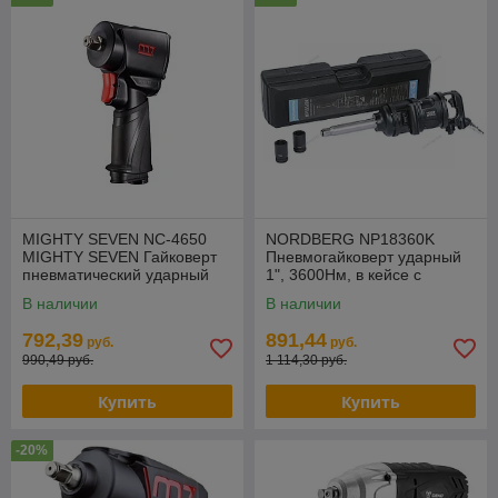
MIGHTY SEVEN NC-4650
NORDBERG NP18360K
MIGHTY SEVEN Гайковерт
Пневмогайковерт ударный
пневматический ударный
1", 3600Нм, в кейсе с
1/2", 900 Нм, укороченный
головками 32 и 33 мм
В наличии
В наличии
792,39
891,44
руб.
руб.
990,49 руб.
1 114,30 руб.
Купить
Купить
-20%