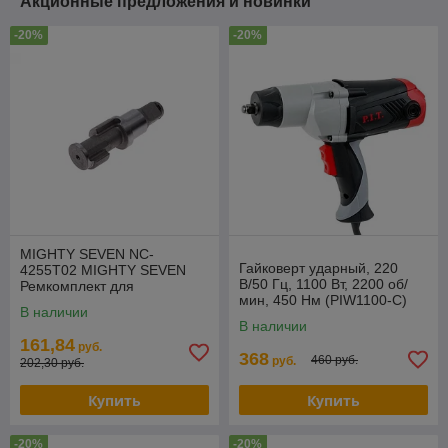
Акционные предложения и новинки
-20%
-20%
MIGHTY SEVEN NC-
Гайковерт ударный, 220
4255T02 MIGHTY SEVEN
В/50 Гц, 1100 Вт, 2200 об/
Ремкомплект для
мин, 450 Нм (PIW1100-C)
гайковерта NC-4255Q, ось
В наличии
стандартная (34, 35, 36)
В наличии
161,84
руб.
368
460 руб.
руб.
202,30 руб.
Купить
Купить
-20%
-20%