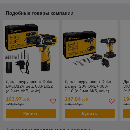
Подобные товары компании
Дрель-шуруповерт Deko
Дрель-шуруповерт Deko
Др
DKCD12V Set1 083-1022
Banger 20V ONE+ 083-
DKC
(с 2-мя АКБ, кейс)
1110 (с 2-мя АКБ, кейс)
(с 
103,97
147,84
19
руб.
руб.
129,96 руб.
184,80 руб.
243
Купить
Купить