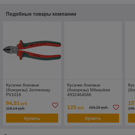
Подобные товары компании
Кусачки боковые
Кусачки боковые
Кус
(бокорезы) Jonnesway
(бокорезы) Milwaukee
(б
PV1016
4932464566
94,51
15
руб.
125
156,25 руб.
руб.
118,14 руб.
196
Купить
Купить