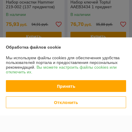
Набор оснастки Hammer
Набор ключей Toptul
219-002 (137 предметов)
AAEB3434 1 предмет
В наличии
В наличии
75,93
76,70
94,91 руб.
95,88 руб.
руб.
руб.
Купить
Купить
Обработка файлов cookie
-20%
-20%
Мы используем файлы cookies для обеспечения удобства
пользователей портала и предоставления персональных
рекомендаций.
Вы можете настроить файлы cookies или
отключить их.
Принять
Отклонить
Специнструмент Partner PA-
Набор ключей Toptul
A5001 37 предметов
GZC09030 9 предметов
В наличии
В наличии