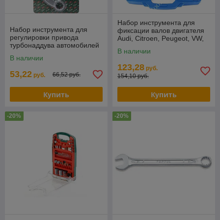
Набор инструмента для
Набор инструмента для
фиксации валов двигателя
регулировки привода
Audi, Citroen, Peugeot, VW,
турбонаддува автомобилей
Volvo 13пр. в кейсе RF-
В наличии
группы VAG 2.0TDi, 2пр., в
913G3
В наличии
блистере RF-6571
123,28
руб.
53,22
66,52 руб.
руб.
154,10 руб.
Купить
Купить
-20%
-20%