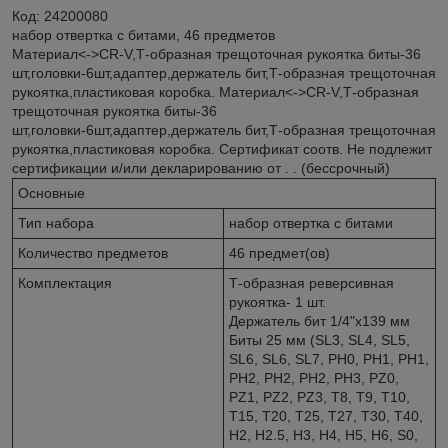
Код: 24200080
набор отвертка с битами, 46 предметов
Материал<->CR-V,Т-образная трещоточная рукоятка биты-36
шт,головки-6шт,адаптер,держатель бит,Т-образная трещоточная
рукоятка,пластиковая коробка. Материал<->CR-V,Т-образная
трещоточная рукоятка биты-36
шт,головки-6шт,адаптер,держатель бит,Т-образная трещоточная
рукоятка,пластиковая коробка. Сертификат соотв. Не подлежит
сертификации и/или декларированию от . . (бессрочный)
Основные
Тип набора
набор отвертка с битами
Количество предметов
46 предмет(ов)
Комплектация
Т-образная реверсивная
рукоятка- 1 шт.
Держатель бит 1/4"x139 мм
Биты 25 мм (SL3, SL4, SL5,
SL6, SL6, SL7, PH0, PH1, PH1,
PH2, PH2, PH2, PH3, PZ0,
PZ1, PZ2, PZ3, T8, T9, T10,
T15, T20, T25, T27, T30, T40,
H2, H2.5, H3, H4, H5, H6, S0,