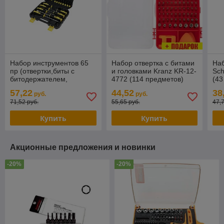
Набор инструментов 65
Набор отвертка с битами
Наб
пр (отвертки,биты с
и головками Kranz KR-12-
Sch
битодержателем,
4772 (114 предметов)
(43
отвертки ювелирные) в
57,22
44,52
38
руб.
руб.
кейсе WMC TOOLS 1065
71,52 руб.
55,65 руб.
47,
Купить
Купить
Акционные предложения и новинки
-20%
-20%