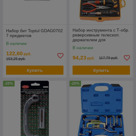
Набор инструмента с Т-обр.
Набор бит Toptul GDAG0702
реверсивным телескоп.
7 предметов
держателем для
В наличии
бит,прямым телескоп.
В наличии
держателем ,утканосоми и
122,60
руб.
94,23
117,79 руб.
руб.
153,25 руб.
Купить
Купить
-20%
-20%