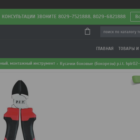
 КОНСУЛЬТАЦИИ ЗВОНИТЕ 8029-7521888, 8029-6821888
В
ГЛАВНАЯ
ТОВАРЫ И
рный, монтажный инструмент
Кусачки боковые (бокорезы) p.i.t. hplr02