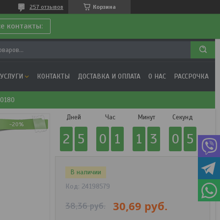
257 отзывов
Корзина
се контакты:
 УСЛУГИ
КОНТАКТЫ
ДОСТАВКА И ОПЛАТА
О НАС
РАССРОЧКА
-0180
Дней
Час
Минут
Секунд
-20%
2
5
0
1
1
3
0
5
В наличии
Код:
24198579
30,69
руб.
38,36
руб.