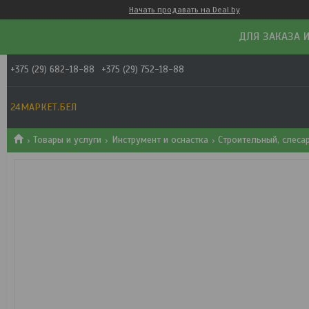
Начать продавать на Deal.by
ДЛЯ ЗАКАЗА И
+375 (29) 682-18-88
+375 (29) 752-18-88
24МАРКЕТ.БЕЛ
Товары и услуги
Инструмент и оснастка
Строительный, слеса