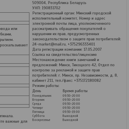
509004, Республика Беларусь
УНП: 190831702
Регистрационный орган: Минский городской
исполнительный комитет, Номер и адрес
электронной почты лица, уполномоченного
овода или
рассматривать обращения покупателей о
нарушении их прав, предусмотренных
убками,
законодательством о защите прав потребителей:
рытием.
24-market@mail.ru, +375296333401
проскальзывают
Дата регистрации компании: 17.05.2007
Ссылка на свидетельство/лицензию
Местонахождение книги замечаний и
предложений: Минск, Тикоцкого 42, Отдел по
контролю за рекламой и защите прав
потребителей: г. Минск, пр. Независимости, д. 8,
кабинет 211, тел./факс: +375172180082
Режим работы:
День
Время работы
Понедельник
09:30-20:00
Вторник
09:30-20:00
Среда
09:30-20:00
Четверг
09:30-20:00
Пятница
09:30-19:00
гинала.
Суббота
Выходной
Воскресенье
Выходной
йте важные для