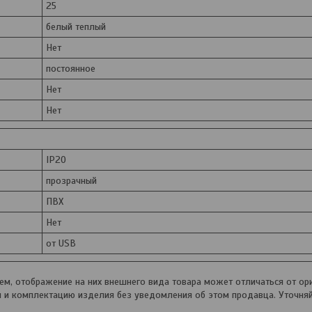
25
белый теплый
Нет
постоянное
Нет
Нет
IP20
прозрачный
ПВХ
Нет
от USB
, отображение на них внешнего вида товара может отличаться от ори
и и комплектацию изделия без уведомления об этом продавца. Уточня