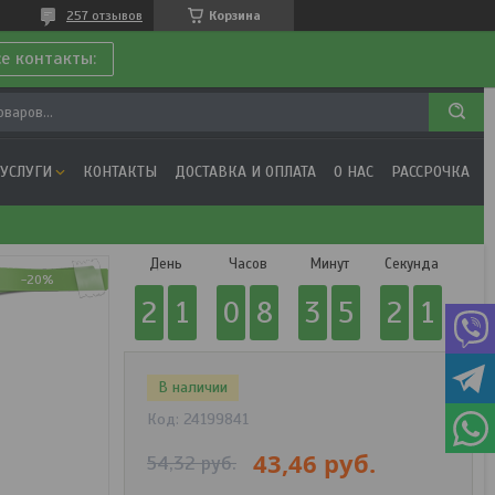
257 отзывов
Корзина
се контакты:
 УСЛУГИ
КОНТАКТЫ
ДОСТАВКА И ОПЛАТА
О НАС
РАССРОЧКА
День
Часов
Минут
Секунда
-20%
2
1
0
8
3
5
2
1
В наличии
Код:
24199841
43,46
руб.
54,32
руб.