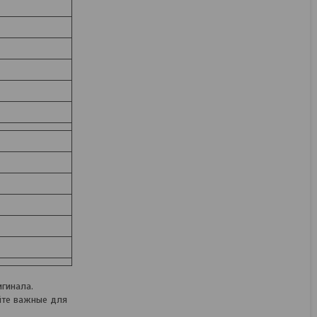
Новогодняя гирлянда
Neon-Night Перламутр
304-010 5 м
В наличии
43,46
руб.
54,32
руб.
КУПИТЬ
гинала.
йте важные для