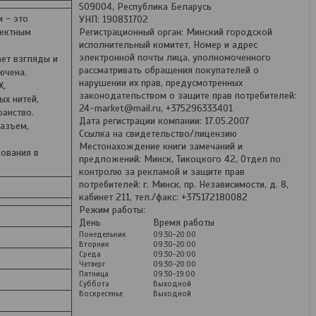
509004, Республика Беларусь
 - это
УНП: 190831702
фектным
Регистрационный орган: Минский городской
исполнительный комитет, Номер и адрес
электронной почты лица, уполномоченного
ет взгляды и
рассматривать обращения покупателей о
ючена.
нарушении их прав, предусмотренных
Х,
законодательством о защите прав потребителей:
ых нитей,
24-market@mail.ru, +375296333401
ранство.
Дата регистрации компании: 17.05.2007
разъем,
Ссылка на свидетельство/лицензию
Местонахождение книги замечаний и
зования в
предложений: Минск, Тикоцкого 42, Отдел по
контролю за рекламой и защите прав
потребителей: г. Минск, пр. Независимости, д. 8,
кабинет 211, тел./факс: +375172180082
Режим работы:
День
Время работы
Понедельник
09:30-20:00
Вторник
09:30-20:00
Среда
09:30-20:00
Четверг
09:30-20:00
Пятница
09:30-19:00
Суббота
Выходной
Воскресенье
Выходной