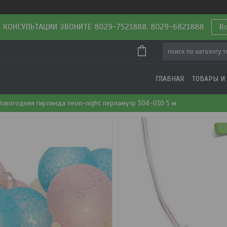
 КОНСУЛЬТАЦИИ ЗВОНИТЕ 8029-7521888, 8029-6821888
В
ГЛАВНАЯ
ТОВАРЫ И
овогодняя гирлянда neon-night перламутр 304-010 5 м