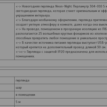
<-> Новогодняя гирлянда Neon-Night Перламутр 304-010 5 м
светодиодная гирлянда, которая станет оригинальным и эф
украшением интерьера.
<-> Благодаря необычному оформлению, гирлянда притягива
создает уютную атмосферу в комнате, даже когда она выкл
<-> На проводе, помещенном в прозрачную изоляцию из ПВ
располагаются 25 волшебных круглых фонариков из хлопков
способных превратить любое помещение в уникальное прост
<-> В качестве источника питания гирлянды выступает USB-
который крепится на дополнительный провод длиной 30 см.
<-><-> Гирлянда с защитой IP20 предназначена для исполь
помещениях.
гирлянда
шар
в помещении
5 м