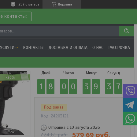
257 отзывов
Корзина
се контакты:
 УСЛУГИ
КОНТАКТЫ
ДОСТАВКА И ОПЛАТА
О НАС
РАССРОЧКА
Дней
Часов
Минут
Секунд
-20%
1
8
0
0
3
9
3
6
Под заказ
Код:
24203121
Отправка с 10 августа 2026
579,69
руб.
724,61
руб.