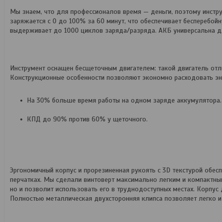
Мы знаем, что для профессионалов время — деньги, поэтому инст
заряжается с 0 до 100% за 60 минут, что обеспечивает бесперебо
выдерживает до 1000 циклов заряда/разряда. АКБ универсальна д
Инструмент оснащен бесщеточным двигателем: такой двигатель отл
Конструкционные особенности позволяют экономно расходовать эне
На 30% больше время работы на одном заряде аккумулятора.
КПД до 90% против 60% у щеточного.
Эргономичный корпус и прорезиненная рукоять с 3D текстурой обес
перчатках. Мы сделали винтоверт максимально легким и компактным:
но и позволит использовать его в труднодоступных местах. Корпус
Полностью металлическая двухсторонняя клипса позволяет легко и 