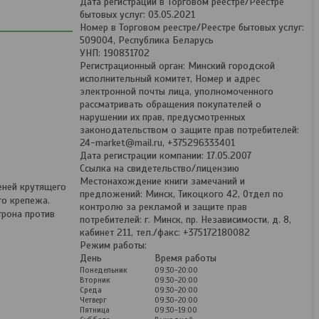
Дата регистрации в Торговом реестре/Реестре
бытовых услуг: 03.05.2021
Номер в Торговом реестре/Реестре бытовых услуг:
509004, Республика Беларусь
УНП: 190831702
Регистрационный орган: Минский городской
исполнительный комитет, Номер и адрес
электронной почты лица, уполномоченного
рассматривать обращения покупателей о
нарушении их прав, предусмотренных
законодательством о защите прав потребителей:
24-market@mail.ru, +375296333401
Дата регистрации компании: 17.05.2007
Ссылка на свидетельство/лицензию
Местонахождение книги замечаний и
еней крутящего
предложений: Минск, Тикоцкого 42, Отдел по
го крепежа.
контролю за рекламой и защите прав
трона против
потребителей: г. Минск, пр. Независимости, д. 8,
кабинет 211, тел./факс: +375172180082
Режим работы:
День
Время работы
Понедельник
09:30-20:00
Вторник
09:30-20:00
Среда
09:30-20:00
Четверг
09:30-20:00
Пятница
09:30-19:00