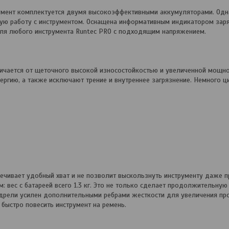
румент комплектуется двумя высокоэффективными аккумуляторами. Одн
йную работу с инструментом. Оснащена информативным индикатором зар
ля любого инструмента Runtec PRO с подходящим напряжением.
ичается от щеточного высокой износостойкостью и увеличенной мощно
ргию, а также исключают трение и внутреннее загрязнение. Немного ц
печивает удобный хват и не позволит выскользнуть инструменту даже п
 вес с батареей всего 1.3 кг. Это не только сделает продолжительную
 дрели усилен дополнительными ребрами жесткости для увеличения про
быстро повесить инструмент на ремень.