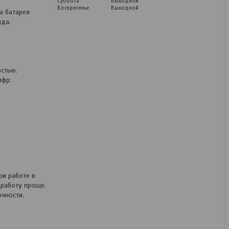
Суббота
Выходной
Воскресенье
Выходной
а батарея
яда,
Runtec RT-ID221 (с 2-мя
стью.
АКБ, сумка)
ифр:
Под заказ
579,69
руб.
724,61
руб.
КУПИТЬ
ри работе в
 работу проще,
чности.