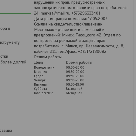
нарушении их прав, предусмотренных
законодательством о защите прав потребителей:
24-market@mail.ru, +375296333401
Дата регистрации компании: 17.05.2007
Ссылка на свидетельство/лицензию
тора в
Местонахождение книги замечаний и
предложений: Минск, Тикоцкого 42, Отдел по
контролю за рекламой и защите прав
нструменту
потребителей: г. Минск, пр. Независимости, д. 8,
кабинет 211, тел./факс: +375172180082
стки
Режим работы:
 более долгий
День
Время работы
Понедельник
09:30-20:00
Вторник
09:30-20:00
Среда
09:30-20:00
Четверг
09:30-20:00
Пятница
09:30-19:00
Суббота
Выходной
Воскресенье
Выходной
Угловая шлифмашина
P.I.T. PWS20H-125D SOLO
разива
(без АКБ)