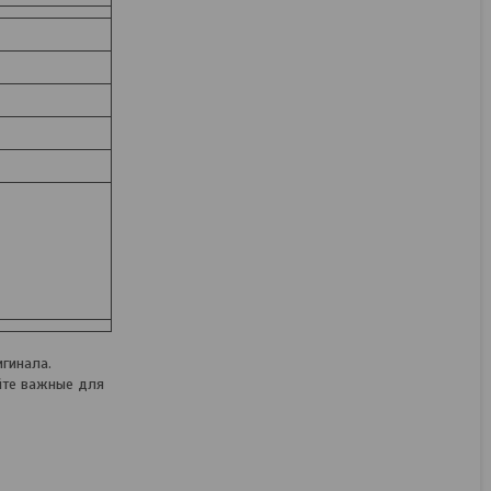
гинала.
йте важные для