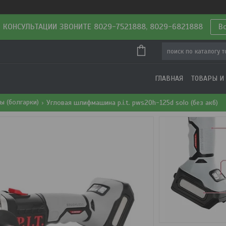
 КОНСУЛЬТАЦИИ ЗВОНИТЕ 8029-7521888, 8029-6821888
В
ГЛАВНАЯ
ТОВАРЫ И
 (болгарки)
Угловая шлифмашина p.i.t. pws20h-125d solo (без акб)