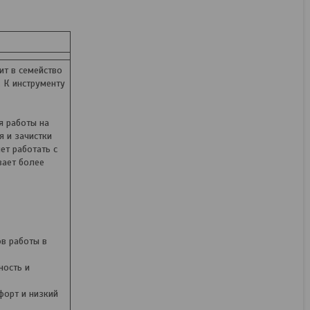
Нет в наличии
264,70
руб.
т в семейство
 К инструменту
я работы на
я и зачистки
ет работать с
вает более
в работы в
ность и
форт и низкий