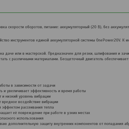
вка скорости оборотов, питание: аккумуляторный (20 В), без аккумуля
йство инструментов единой аккумуляторной системы OnePower20V. К и
а даче или в мастерской. Предназначен для резки, шлифования и зачи
отать с различными материалами. Бесщеточный двигатель обеспечивает
аботы в зависимости от задачи
ь и увеличивает эффективность и время работы
 и низкий уровень вибрации
т вредное воздействие вибрации
м эффектом рассеивания тепла
ащает её повреждение при работе в узких местах
опасного использования
ваю дополнительную защиту внутренних компонентов от попадания аб