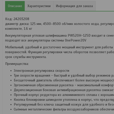
Описание
Характеристики
Информация для заказа
Код: 24203208
диаметр диска: 125 мм, 4500–8500 об/мин холостого хода, регулиро
комплекте, 1.6 кг
Аккумуляторная угловая шлифмашина
PWS20H-125D
входит в семе
подходят все аккумуляторы системы OnePower20V
Мобильный, удобный и достаточно мощный инструмент для работы н
поверхностей. Функция регулировки числа оборотов позволяет раб
срок службы инструмента.
Преимущества:
Электронная регулировка скорости
Три скорости вращения - быстрый и удобный выбор режимов р
Бесщеточный двигатель обеспечивает более высокую мощност
Эргономичная обрезиненная рукоятка - максимальный комфорт
Двухпозиционная боковая антивибрационная рукоятка снижае
Прочный корпус редуктора из алюминиевого сплава с хороши
Кнопка блокировки шпинделя утоплена в корпус, что предотвр
Регулируемый без ключа защитный кожух для удобного и без
Съёмные металлические фильтры воздухозаборников обеспечи