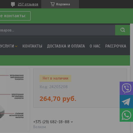
257 отзывов
Корзина
се контакты:
 УСЛУГИ
КОНТАКТЫ
ДОСТАВКА И ОПЛАТА
О НАС
РАССРОЧКА
Нет в наличии
Код:
24203208
264,70
руб.
+375 (29) 682-18-88
Велком