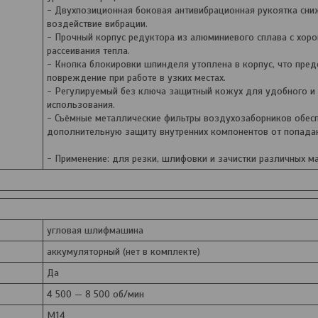
- Двухпозиционная боковая антивибрационная рукоятка сни
воздействие вибрации.
- Прочный корпус редуктора из алюминиевого сплава с хо
рассеивания тепла.
- Кнопка блокировки шпинделя утоплена в корпус, что пре
повреждение при работе в узких местах.
- Регулируемый без ключа защитный кожух для удобного и
использования.
- Съёмные металлические фильтры воздухозаборников обес
дополнительную защиту внутренних компонентов от попадан
- Применение: для резки, шлифовки и зачистки различных м
угловая шлифмашина
аккумуляторный (нет в комплекте)
Да
4 500 — 8 500 об/мин
M14