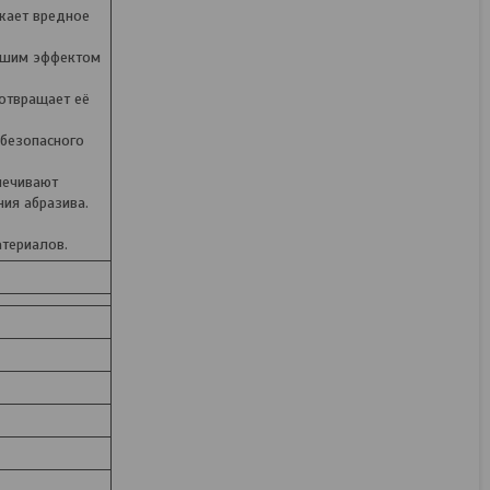
жает вредное
рошим эффектом
дотвращает её
 безопасного
печивают
ия абразива.
атериалов.