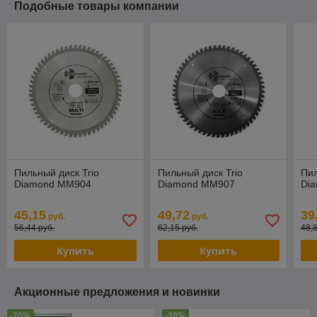
Подобные товары компании
Пильный диск Trio
Пильный диск Trio
Пил
Diamond MM904
Diamond MM907
Di
45,15
49,72
39
руб.
руб.
56,44 руб.
62,15 руб.
48,
Купить
Купить
Акционные предложения и новинки
-20%
-20%