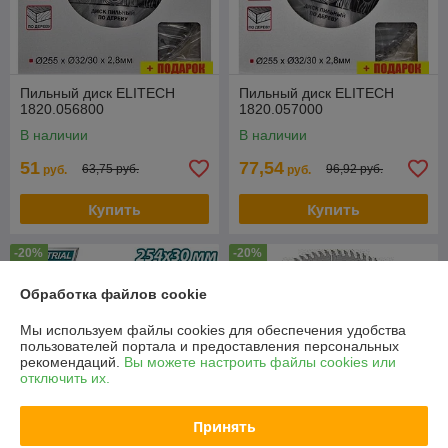
Пильный диск ELITECH
Пильный диск ELITECH
1820.056800
1820.057000
В наличии
В наличии
51
77,54
63,75 руб.
96,92 руб.
руб.
руб.
Купить
Купить
-20%
-20%
Обработка файлов cookie
Мы используем файлы cookies для обеспечения удобства
пользователей портала и предоставления персональных
рекомендаций.
Вы можете настроить файлы cookies или
отключить их.
Принять