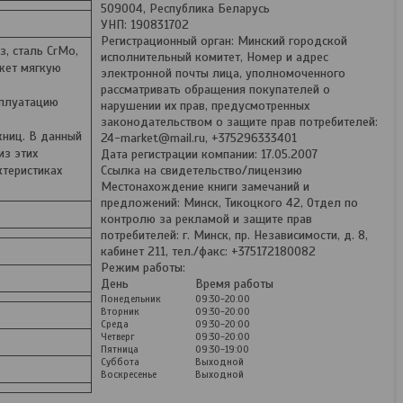
509004, Республика Беларусь
УНП: 190831702
Регистрационный орган: Минский городской
, сталь СrMo,
исполнительный комитет, Номер и адрес
жет мягкую
электронной почты лица, уполномоченного
рассматривать обращения покупателей о
сплуатацию
нарушении их прав, предусмотренных
законодательством о защите прав потребителей:
жниц. В данный
24-market@mail.ru, +375296333401
из этих
Дата регистрации компании: 17.05.2007
ктеристиках
Ссылка на свидетельство/лицензию
Местонахождение книги замечаний и
предложений: Минск, Тикоцкого 42, Отдел по
контролю за рекламой и защите прав
потребителей: г. Минск, пр. Независимости, д. 8,
кабинет 211, тел./факс: +375172180082
Режим работы:
День
Время работы
Понедельник
09:30-20:00
Вторник
09:30-20:00
Среда
09:30-20:00
Четверг
09:30-20:00
Пятница
09:30-19:00
Суббота
Выходной
Воскресенье
Выходной