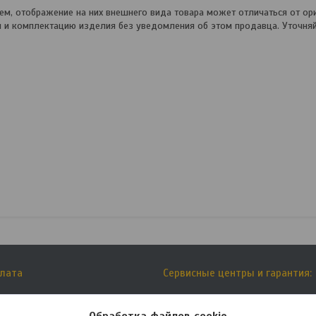
, отображение на них внешнего вида товара может отличаться от ори
и и комплектацию изделия без уведомления об этом продавца. Уточня
плата
Сервисные центры и гарантия:
тавки
Списки сервисных центров: