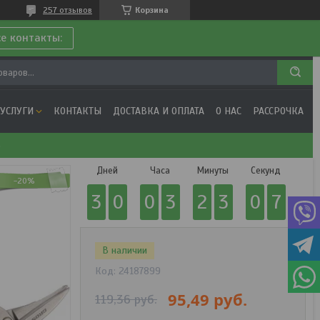
257 отзывов
Корзина
се контакты:
 УСЛУГИ
КОНТАКТЫ
ДОСТАВКА И ОПЛАТА
О НАС
РАССРОЧКА
3
Дней
Часа
Минуты
Секунд
-20%
3
0
0
3
2
3
0
7
В наличии
Код:
24187899
95,49
руб.
119,36
руб.