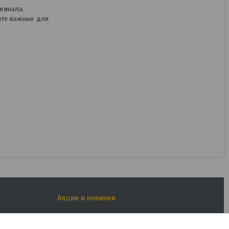
гинала.
йте важные для
Ножницы по металлу
GROSS Piranha 78333
В наличии
95,49
руб.
119,36
руб.
КУПИТЬ
Акции и новинки
Новые товары