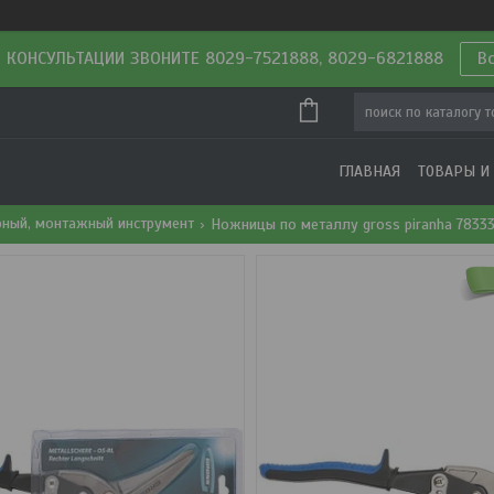
 КОНСУЛЬТАЦИИ ЗВОНИТЕ 8029-7521888, 8029-6821888
В
ГЛАВНАЯ
ТОВАРЫ И
рный, монтажный инструмент
Ножницы по металлу gross piranha 7833