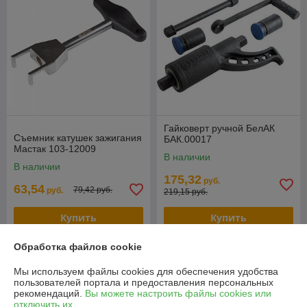
Гайковерт ручной БелАК
Съемник катушек зажигания
БАК.00017
Мастак 103-12009
В наличии
В наличии
175,32
руб.
63,54
79,42 руб.
руб.
219,15 руб.
Купить
Купить
Обработка файлов cookie
-20%
-20%
Мы используем файлы cookies для обеспечения удобства
пользователей портала и предоставления персональных
рекомендаций.
Вы можете настроить файлы cookies или
отключить их.