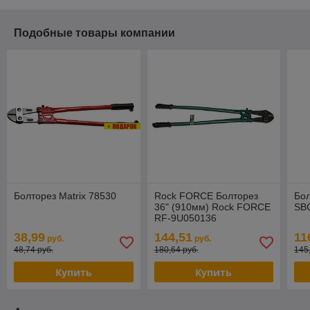
Подобные товары компании
Болторез Matrix 78530
Rock FORCE Болторез
Бо
36" (910мм) Rock FORCE
SB
RF-9U050136
38,99
144,51
11
руб.
руб.
48,74 руб.
180,64 руб.
145
Купить
Купить