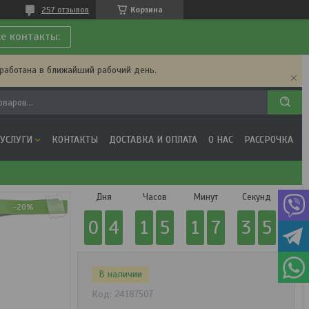
257 отзывов
Корзина
се контакты:
бработана в ближайший рабочий день.
 УСЛУГИ
КОНТАКТЫ
ДОСТАВКА И ОПЛАТА
О НАС
РАССРОЧКА
Дня
Часов
Минут
Секунд
-20%
0
4
1
5
1
7
3
5
В наличии
Код:
24187507