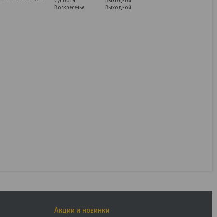
Суббота
Выходной
Воскресенье
Выходной
Matrix 86734
В наличии
38,22
руб.
47,78
руб.
КУПИТЬ
Акции и новинки