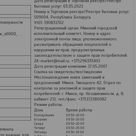
Дата регистрации в Торговом реестре/Реестре
бытовых услуг: 03.05.2021
Номер в Торговом реестре/Реестре бытовых услуг:
509004, Республика Беларусь
поверхности
УНП: 190831702
Регистрационный орган: Минский городской
исполнительный комитет, Номер и адрес
и._x000D_
электронной почты лица, уполномоченного
рассматривать обращения покупателей о
нарушении их прав, предусмотренных
законодательством о защите прав потребителей:
24-market@mail.ru, +375296333401
Дата регистрации компании: 17.05.2007
Ссылка на свидетельство/лицензию
Местонахождение книги замечаний и
предложений: Минск, Тикоцкого 42, Отдел по
контролю за рекламой и защите прав
потребителей: г. Минск, пр. Независимости, д. 8,
кабинет 211, тел./факс: +375172180082
Режим работы:
День
Время работы
Понедельник
09:30-20:00
Вторник
09:30-20:00
Среда
09:30-20:00
Четверг
09:30-20:00
гинала.
Пятница
09:30-19:00
йте важные для