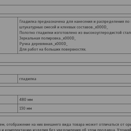
Гладилка предназначена для нанесения и распределения по 
штукатурных смесей и клеевых составов._x000D_
Полотно гладилки изготовлено из высокоуглеродистой стал
Зеркальная полировка._x000D_
Ручка деревянная._x000D_
Для работ на больших поверхностях.
гладилка
480 мм
130 мм
, отображение на них внешнего вида товара может отличаться от ори
и и комплектацию изделия без уведомления об этом продавца. Уточня