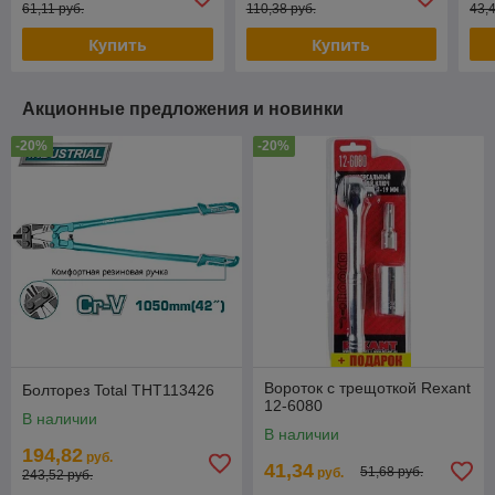
61,11 руб.
110,38 руб.
43,
Купить
Купить
Акционные предложения и новинки
-20%
-20%
Вороток с трещоткой Rexant
Болторез Total THT113426
12-6080
В наличии
В наличии
194,82
руб.
41,34
51,68 руб.
руб.
243,52 руб.