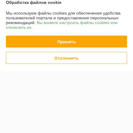
Обработка файлов cookie
Мы используем файлы cookies для обеспечения удобства
пользователей портала и предоставления персональных
рекомендаций.
Вы можете настроить файлы cookies или
отключить их.
Принять
Отклонить
Клещи обжимные Rexant
Кримпер Rexant 12-3013
12-3013-4
В наличии
В наличии
50,88
47,34
63,60 руб.
59,18 руб.
руб.
руб.
Купить
Купить
-20%
-20%