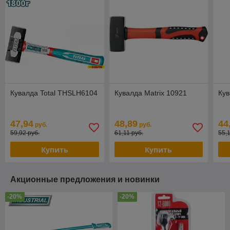
Кувалда Total THSLH6104
Кувалда Matrix 10921
Кув
47,94
48,89
44
руб.
руб.
59,92 руб.
61,11 руб.
55,
Купить
Купить
Акционные предложения и новинки
-20%
-20%