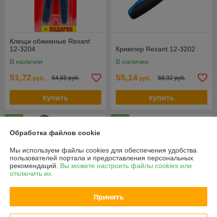
Клещи обжимные Rexant
12-3204
Кримпер Rexant 12-3202
В наличии
В наличии
51,72
55,14
64,65 руб.
68,92 руб.
руб.
руб.
Купить
Купить
-20%
-20%
Обработка файлов cookie
Мы используем файлы cookies для обеспечения удобства
пользователей портала и предоставления персональных
рекомендаций.
Вы можете настроить файлы cookies или
отключить их.
Принять