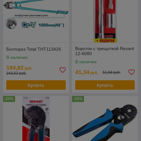
Вороток с трещоткой Rexant
Болторез Total THT113426
12-6080
В наличии
В наличии
194,82
руб.
41,34
51,68 руб.
руб.
243,52 руб.
Купить
Купить
-20%
-20%