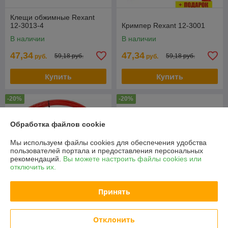
Клещи обжимные Rexant
12-3013-4
Кримпер Rexant 12-3001
В наличии
В наличии
47,34
47,34
59,18 руб.
59,18 руб.
руб.
руб.
Купить
Купить
-20%
-20%
Обработка файлов cookie
Мы используем файлы cookies для обеспечения удобства
пользователей портала и предоставления персональных
рекомендаций.
Вы можете настроить файлы cookies или
отключить их.
Принять
Ковш штукатурный Deko
Протяжка кабельная Rexant
HG-01 021-3152
Отклонить
47-1015