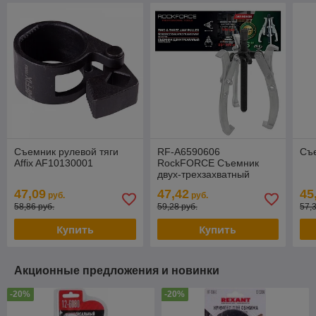
Съемник рулевой тяги
RF-A6590606
Съе
Affix AF10130001
RockFORCE Съемник
двух-трехзахватный
переставной 6" (Ø
47,09
47,42
45
руб.
руб.
захвата 20-150мм,
58,86 руб.
59,28 руб.
57,
глубина захвата 140мм,
Купить
Купить
Акционные предложения и новинки
-20%
-20%