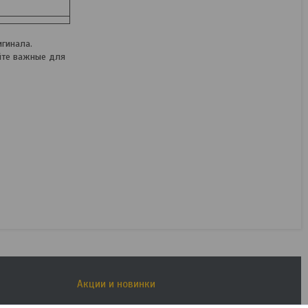
гинала.
йте важные для
Кусачки боковые
(бокорезы) GROSS 17586
В наличии
187,79
руб.
234,74
руб.
КУПИТЬ
Акции и новинки