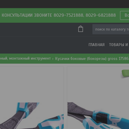
 КОНСУЛЬТАЦИИ ЗВОНИТЕ 8029-7521888, 8029-6821888
В
ГЛАВНАЯ
ТОВАРЫ И
рный, монтажный инструмент
Кусачки боковые (бокорезы) gross 17586