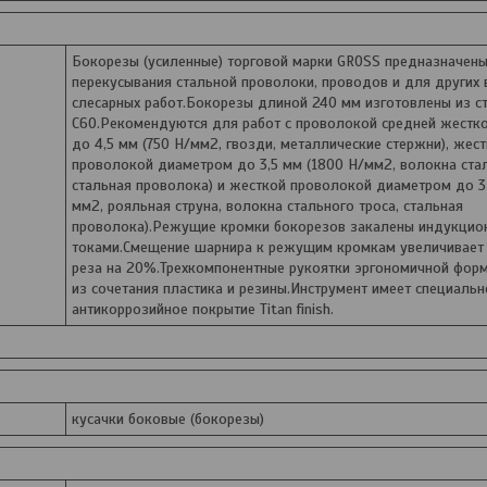
Бокорезы (усиленные) торговой марки GROSS предназначен
перекусывания стальной проволоки, проводов и для других
слесарных работ.Бокорезы длиной 240 мм изготовлены из с
С60.Рекомендуются для работ с проволокой средней жестк
до 4,5 мм (750 Н/мм2, гвозди, металлические стержни), жес
проволокой диаметром до 3,5 мм (1800 Н/мм2, волокна стал
стальная проволока) и жесткой проволокой диаметром до 3
мм2, рояльная струна, волокна стального троса, стальная
проволока).Режущие кромки бокорезов закалены индукцио
токами.Смещение шарнира к режущим кромкам увеличивает
реза на 20%.Трехкомпонентные рукоятки эргономичной фор
из сочетания пластика и резины.Инструмент имеет специальн
антикоррозийное покрытие Titan finish.
кусачки боковые (бокорезы)