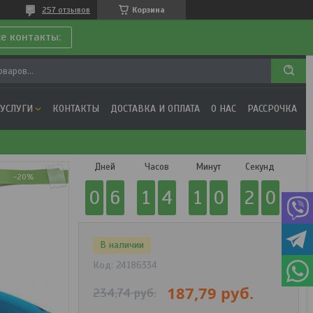
257 отзывов
Корзина
се контакты:
 УСЛУГИ
КОНТАКТЫ
ДОСТАВКА И ОПЛАТА
О НАС
РАССРОЧКА
Дней
Часов
Минут
Секунд
-20%
0
6
1
4
1
0
2
0
В наличии
Код:
24186334
187,79
руб.
234,74
руб.