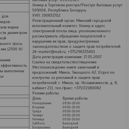
Номер в Торговом реестре/Реестре бытовых услуг:
509004, Республика Беларусь
УНП: 190831702
ы для
Регистрационный орган: Минский городской
 видов
исполнительный комитет, Номер и адрес
тали марки
электронной почты лица, уполномоченного
ости диаметром
рассматривать обращения покупателей о
ткой
нарушении их прав, предусмотренных
ьного троса,
законодательством о защите прав потребителей:
 мм (2300 Н/
24-market@mail.ru, +375296333401
Дата регистрации компании: 17.05.2007
нными
Ссылка на свидетельство/лицензию
 эффективность
Местонахождение книги замечаний и
мы выполнены
предложений: Минск, Тикоцкого 42, Отдел по
ое
контролю за рекламой и защите прав
потребителей: г. Минск, пр. Независимости, д. 8,
кабинет 211, тел./факс: +375172180082
Режим работы:
День
Время работы
Понедельник
09:30-20:00
Вторник
09:30-20:00
Среда
09:30-20:00
Четверг
09:30-20:00
Пятница
09:30-19:00
Суббота
Выходной
Воскресенье
Выходной