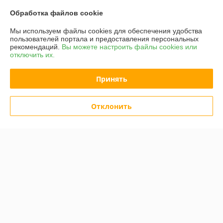
Обработка файлов cookie
Мы используем файлы cookies для обеспечения удобства
пользователей портала и предоставления персональных
рекомендаций.
Вы можете настроить файлы cookies или
отключить их.
Принять
Ковш штукатурный Deko
Протяжка кабельная Rexant
HG-01 021-3152
47-1015
Отклонить
В наличии
В наличии
142,02
руб.
40,50
50,62 руб.
руб.
177,52 руб.
Купить
Купить
Показать ещё
О нас