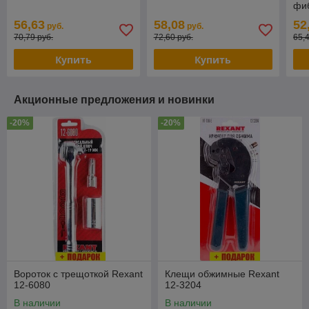
фиб
56,63
58,08
52
руб.
руб.
70,79 руб.
72,60 руб.
65,
Купить
Купить
Акционные предложения и новинки
-20%
-20%
Вороток с трещоткой Rexant
Клещи обжимные Rexant
12-6080
12-3204
В наличии
В наличии