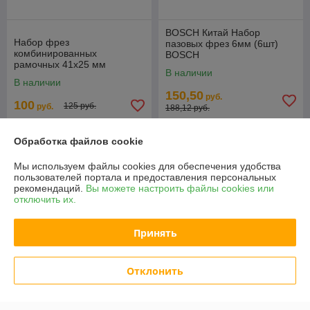
BOSCH Китай Набор
Набор фрез
пазовых фрез 6мм (6шт)
комбинированных
BOSCH
рамочных 41х25 мм
В наличии
WORTEX
В наличии
150,50
руб.
100
125 руб.
руб.
188,12 руб.
Купить
Купить
Обработка файлов cookie
-20%
-20%
Мы используем файлы cookies для обеспечения удобства
пользователей портала и предоставления персональных
рекомендаций.
Вы можете настроить файлы cookies или
отключить их.
Принять
Отклонить