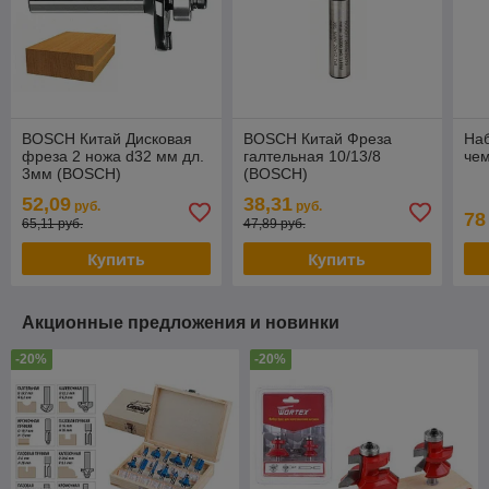
BOSCH Китай Дисковая
BOSCH Китай Фреза
Наб
фреза 2 ножа d32 мм дл.
галтельная 10/13/8
чем
3мм (BOSCH)
(BOSCH)
52,09
38,31
руб.
руб.
78
65,11 руб.
47,89 руб.
Купить
Купить
Акционные предложения и новинки
-20%
-20%