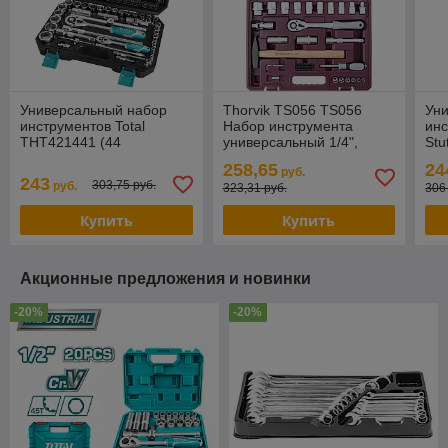
Универсальный набор
Thorvik TS056 TS056
Ун
инструментов Total
Набор инструмента
инс
THT421441 (44
универсальный 1/4",
Stu
предмета)
1/2"DR, 56 предметов
пр
258,65
24
руб.
243
303,75 руб.
руб.
323,31 руб.
306
Купить
Купить
Акционные предложения и новинки
-20%
-20%