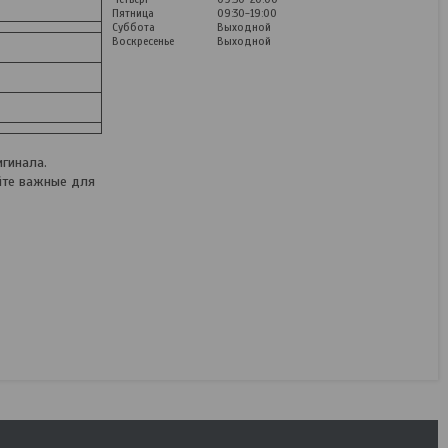
Пятница
09:30-19:00
Суббота
Выходной
Воскресенье
Выходной
Электрическая пила
Daewoo Power DACS
гинала.
2500E
йте важные для
В наличии
279,12
руб.
348,90
руб.
КУПИТЬ