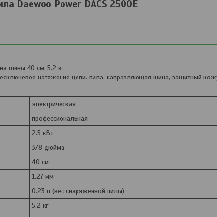
ила Daewoo Power DACS 2500E
на шины 40 см, 5.2 кг
 бесключевое натяжение цепи. пила, направляющая шина, защитный кож
электрическая
профессиональная
2.5 кВт
3/8 дюйма
40 см
1.27 мм
0.23 л (вес снаряженной пилы)
5.2 кг