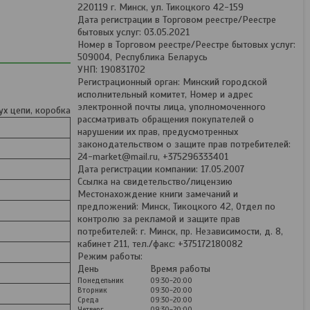
220119 г. Минск, ул. Тикоцкого 42-159
Дата регистрации в Торговом реестре/Реестре
бытовых услуг: 03.05.2021
Номер в Торговом реестре/Реестре бытовых услуг:
509004, Республика Беларусь
УНП: 190831702
Регистрационный орган: Минский городской
исполнительный комитет, Номер и адрес
электронной почты лица, уполномоченного
ух цепи, коробка
рассматривать обращения покупателей о
нарушении их прав, предусмотренных
законодательством о защите прав потребителей:
24-market@mail.ru, +375296333401
Дата регистрации компании: 17.05.2007
Ссылка на свидетельство/лицензию
Местонахождение книги замечаний и
предложений: Минск, Тикоцкого 42, Отдел по
контролю за рекламой и защите прав
потребителей: г. Минск, пр. Независимости, д. 8,
кабинет 211, тел./факс: +375172180082
Режим работы:
День
Время работы
Понедельник
09:30-20:00
Вторник
09:30-20:00
Среда
09:30-20:00
Четверг
09:30-20:00