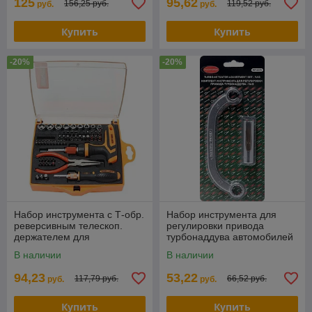
125
95,62
156,25 руб.
119,52 руб.
руб.
руб.
Купить
Купить
-20%
-20%
Набор инструмента с Т-обр.
Набор инструмента для
реверсивным телескоп.
регулировки привода
держателем для
турбонаддува автомобилей
бит,прямым телескоп.
группы VAG 2.0TDi, 2пр., в
В наличии
В наличии
держателем ,утканосоми и
блистере RF-6571
94,23
53,22
117,79 руб.
66,52 руб.
руб.
руб.
Купить
Купить