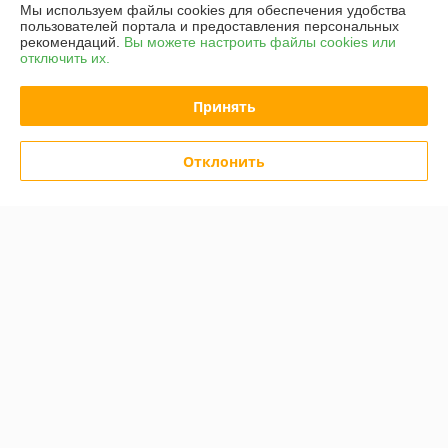
Мы используем файлы cookies для обеспечения удобства
пользователей портала и предоставления персональных
рекомендаций.
Вы можете настроить файлы cookies или
отключить их.
Принять
Отклонить
Набор оснастки Partner PA-
Набор оснастки Partner PA-
1012-125 21 предмет
1009-1 9 предметов
В наличии
В наличии
145,55
110,88
руб.
руб.
181,94 руб.
138,60 руб.
Купить
Купить
Показать ещё