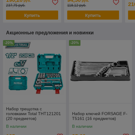
190,20
94,50
руб.
руб.
21
237,75 руб.
118,12 руб.
Купить
Купить
Акционные предложения и новинки
-20%
-20%
Набор трещотка с
головками Total THT121201
Набор ключей FORSAGE F-
(20 предметов)
T5161 (16 предметов)
В наличии
В наличии