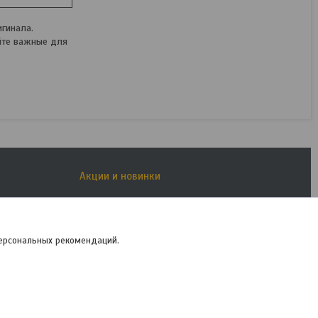
гинала.
йте важные для
Акции и новинки
Новые товары
Акции
Рассрочка
персональных рекомендаций.