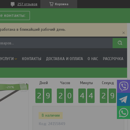
257 отзывов
Корзина
се контакты:
бработана в ближайший рабочий день.
 УСЛУГИ
КОНТАКТЫ
ДОСТАВКА И ОПЛАТА
О НАС
РАССРОЧКА
Дней
Часов
Минуты
Секунд
-20%
2
9
2
0
4
4
2
8
В наличии
Код:
24155849