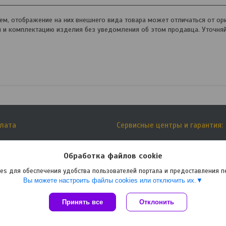
, отображение на них внешнего вида товара может отличаться от ори
и и комплектацию изделия без уведомления об этом продавца. Уточня
плата
Сервисные центры и гарантия:
тавки
Списки сервисных центров:
Обработка файлов cookie
es для обеспечения удобства пользователей портала и предоставления 
Вы можете настроить файлы cookies или отключить их.
Принять все
Сайт создан на платформе Deal.by
Отклонить
Политика обработки файлов cookies
Интернет-магазин 24маркет.бел |
Пожаловаться на контент