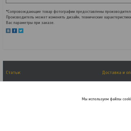
*Сопровождающие товар фотографии предоставлены производителем
Производитель может изменять дизайн, технические характеристик
Вас параметры при заказе.
Статьи:
Доставка и о
Как выбрать размер рамы велосипеда?
Условия дос
Мы в отпуске
Мы используем файлы cooki