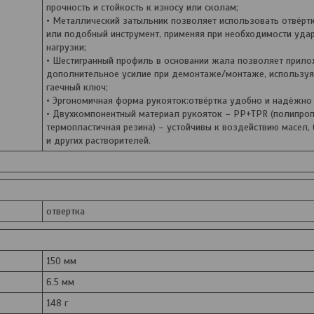
прочность и стойкость к износу или сколам;
• Металлический затыльник позволяет использовать отвёрт
или подобный инструмент, применяя при необходимости уда
нагрузки;
• Шестигранный профиль в основании жала позволяет прил
дополнительное усилие при демонтаже/монтаже, используя
гаечный ключ;
• Эргономичная форма рукояток:отвёртка удобно и надёжно 
• Двухкомпонентный материал рукояток – PP+TPR (полипро
термопластичная резина) – устойчивы к воздействию масел, 
и других растворителей.
отвертка
150 мм
6.5 мм
148 г