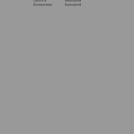
Суббота
Выходной
Воскресенье
Выходной
Отвертка King Tony
14626506
В наличии
31,36
руб.
39,20
руб.
КУПИТЬ