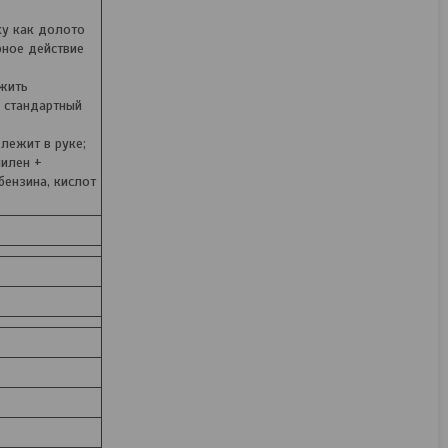
ку как долото
рное действие
ожить
 стандартный
лежит в руке;
пилен +
бензина, кислот