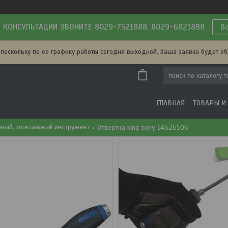
 КОНСУЛЬТАЦИИ ЗВОНИТЕ 8029-7521888, 8029-6821888
В
 поскольку по ее графику работы сегодня выходной. Ваша заявка будет о
ГЛАВНАЯ
ТОВАРЫ И
рный, монтажный инструмент
Отвертка king tony 14626506