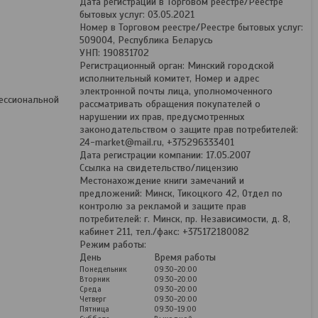
Дата регистрации в Торговом реестре/Реестре
бытовых услуг: 03.05.2021
Номер в Торговом реестре/Реестре бытовых услуг:
509004, Республика Беларусь
УНП: 190831702
Регистрационный орган: Минский городской
исполнительный комитет, Номер и адрес
электронной почты лица, уполномоченного
фессиональной
рассматривать обращения покупателей о
нарушении их прав, предусмотренных
законодательством о защите прав потребителей:
24-market@mail.ru, +375296333401
Дата регистрации компании: 17.05.2007
Ссылка на свидетельство/лицензию
Местонахождение книги замечаний и
предложений: Минск, Тикоцкого 42, Отдел по
контролю за рекламой и защите прав
потребителей: г. Минск, пр. Независимости, д. 8,
кабинет 211, тел./факс: +375172180082
Режим работы:
День
Время работы
Понедельник
09:30-20:00
Вторник
09:30-20:00
Среда
09:30-20:00
Четверг
09:30-20:00
Пятница
09:30-19:00