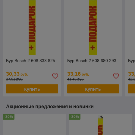
Бур Bosch 2.608.833.825
Бур Bosch 2.608.680.293
Бур
30,33
33,16
33
руб.
руб.
37,91 руб.
41,45 руб.
42,
Купить
Купить
Акционные предложения и новинки
-20%
-20%