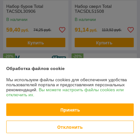
Набор буров Total
Набор сверл Total
TACSDL30906
TACSDL51508
В наличии
В наличии
59,40
91,14
74,25 руб.
113,92 руб.
руб.
руб.
Купить
Купить
-20%
-20%
Обработка файлов cookie
Мы используем файлы cookies для обеспечения удобства
пользователей портала и предоставления персональных
рекомендаций.
Вы можете настроить файлы cookies или
отключить их.
Принять
Набор сверл Total
Отклонить
TACSDL51506
Бур Matrix 70968
В наличии
В наличии