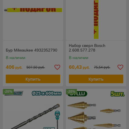
Набор сверл Bosch
Бур Milwaukee 4932352790
2.608.577.278
В наличии
В наличии
406
60,43
507,50 руб.
75,54 руб.
руб.
руб.
Купить
Купить
-20%
-20%