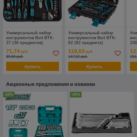
Универсальный набор
Универсальный набор
Ун
инструментов Bort BTK-
инструментов Bort BTK-
инс
37 (36 предметов)
82 (82 предмета)
100
71,74
118,02
12
руб.
руб.
89,68 руб.
147,52 руб.
151
Купить
Купить
Акционные предложения и новинки
-20%
-20%