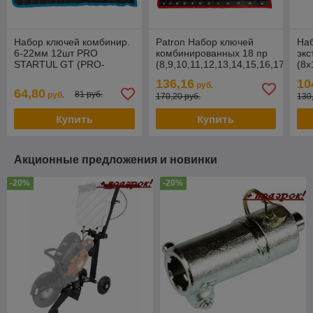
Набор ключей комбинир.
Patron Набор ключей
На
6-22мм 12шт PRO
комбинированных 18 пр
экс
STARTUL GT (PRO-
(8,9,10,11,12,13,14,15,16,17,18,1
(8х
81212) (полотно, 6-
на полотне
15х
136,16
10
руб.
14,17,19,22) PRO-81212
в п
64,80
81 руб.
руб.
170,20 руб.
130
Купить
Купить
Акционные предложения и новинки
-20%
-20%