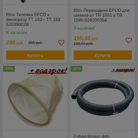
Efco Переходник EFCO для
Efco Тележка EFCO к
шнеков от TR 1551 к TR
бензорезу TT 163 - TT 183
1585 028200354
52039002B
В наличии
В наличии
150,42
руб.
288
360 руб.
руб.
188,02 руб.
Купить
Купить
-20%
-20%
Fubag Шланг для