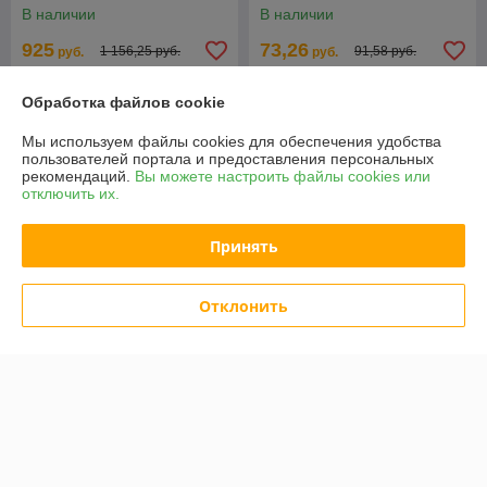
В наличии
В наличии
925
73,26
1 156,25 руб.
91,58 руб.
руб.
руб.
Купить
Купить
Обработка файлов cookie
Мы используем файлы cookies для обеспечения удобства
-20%
-20%
пользователей портала и предоставления персональных
рекомендаций.
Вы можете настроить файлы cookies или
отключить их.
Принять
Отклонить
Fubag Шланг для
RODKRAFT Корпус
мотопомпы FUBAG FHT
RC7668d-03
2/8м напорновсасывающий
838702
В наличии
В наличии
171,42
200,94
руб.
руб.