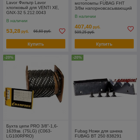
Lavor Фильтр Lavor
мотопомпы FUBAG FHT
хлопковый для VENTI XE,
3/8м напорновсасывающий
GNX-32 5.212.0043
838703
В наличии
В наличии
407,40
руб.
53,28
66,60 руб.
руб.
509,25 руб.
Купить
Купить
-20%
-20%
Бухта цепи PRO 3/8"-1,6-
1639зв. (75LG) (C063-
Fubag Ножи для шнека
LG100RPRO)
FUBAG BT 250 838291