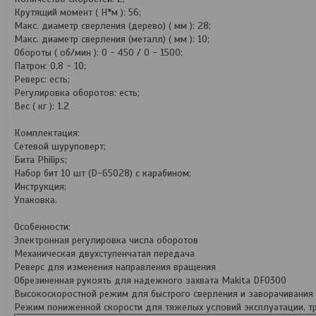
Крутящий момент ( Н*м ): 56;
Макс. диаметр сверления (дерево) ( мм ): 28;
Макс. диаметр сверления (металл) ( мм ): 10;
Обороты ( об/мин ): 0 - 450 / 0 - 1500;
Патрон: 0,8 - 10;
Реверс: есть;
Регулировка оборотов: есть;
Вес ( кг ): 1.2
Комплектация:
Сетевой шуруповерт;
Бита Philips;
Набор бит 10 шт (D-65028) с карабином;
Инструкция;
Упаковка.
Особенности:
Электронная регулировка числа оборотов
Механическая двухступенчатая передача
Реверс для изменения направления вращения
Обрезиненная рукоять для надежного захвата Makita DF0300
Высокоскоростной режим для быстрого сверления и заворачивания
Режим пониженной скорости для тяжелых условий эксплуатации, т