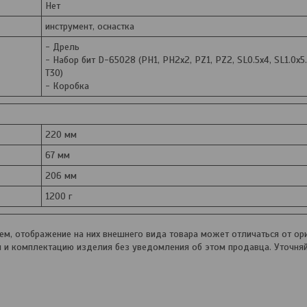
Нет
инструмент, оснастка
- Дрель
- Набор бит D-65028 (PH1, PH2x2, PZ1, PZ2, SL0.5x4, SL1.0x5.
T30)
- Коробка
220 мм
67 мм
206 мм
1200 г
, отображение на них внешнего вида товара может отличаться от ори
и и комплектацию изделия без уведомления об этом продавца. Уточня