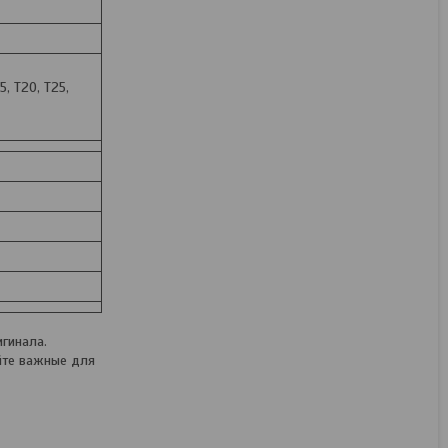
5, T20, T25,
гинала.
йте важные для