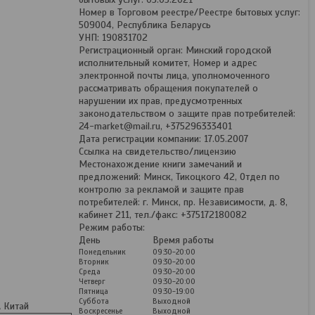
Номер в Торговом реестре/Реестре бытовых услуг:
509004, Республика Беларусь
УНП: 190831702
Регистрационный орган: Минский городской
исполнительный комитет, Номер и адрес
электронной почты лица, уполномоченного
рассматривать обращения покупателей о
нарушении их прав, предусмотренных
законодательством о защите прав потребителей:
24-market@mail.ru, +375296333401
Дата регистрации компании: 17.05.2007
Ссылка на свидетельство/лицензию
Местонахождение книги замечаний и
предложений: Минск, Тикоцкого 42, Отдел по
контролю за рекламой и защите прав
потребителей: г. Минск, пр. Независимости, д. 8,
кабинет 211, тел./факс: +375172180082
Режим работы:
День
Время работы
Понедельник
09:30-20:00
Вторник
09:30-20:00
Среда
09:30-20:00
Четверг
09:30-20:00
Пятница
09:30-19:00
Суббота
Выходной
 Китай
Воскресенье
Выходной