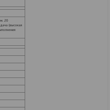
м. 20
Дрель-шуруповерт
едача (высокая
Makita DF0300X3 (набор
выполнения
оснастки)
В наличии
274,32
руб.
342,90
руб.
КУПИТЬ