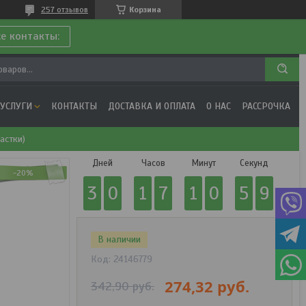
257 отзывов
Корзина
се контакты:
 УСЛУГИ
КОНТАКТЫ
ДОСТАВКА И ОПЛАТА
О НАС
РАССРОЧКА
астки)
Дней
Часов
Минут
Секунд
-20%
3
0
1
7
1
0
5
9
В наличии
Код:
24146779
274,32
руб.
342,90
руб.