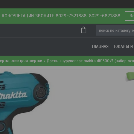
 КОНСУЛЬТАЦИИ ЗВОНИТЕ 8029-7521888, 8029-6821888
В
ГЛАВНАЯ
ТОВАРЫ И
ерты, электроотвертки
Дрель-шуруповерт makita df0300x3 (набор осн