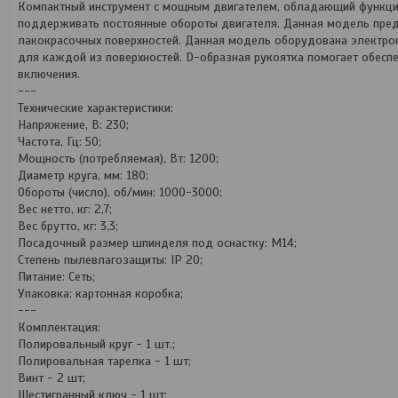
Компактный инструмент с мощным двигателем, обладающий функцией
поддерживать постоянные обороты двигателя. Данная модель пред
лакокрасочных поверхностей. Данная модель оборудована электро
для каждой из поверхностей. D-образная рукоятка помогает обеспе
включения.
---
Технические характеристики:
Напряжение, В: 230;
Частота, Гц: 50;
Мощность (потребляемая), Вт: 1200;
Диаметр круга, мм: 180;
Обороты (число), об/мин: 1000-3000;
Вес нетто, кг: 2,7;
Вес брутто, кг: 3,3;
Посадочный размер шпинделя под оснастку: M14;
Степень пылевлагозащиты: IP 20;
Питание: Сеть;
Упаковка: картонная коробка;
---
Комплектация:
Полировальный круг - 1 шт.;
Полировальная тарелка - 1 шт;
Винт - 2 шт;
Шестигранный ключ - 1 шт;