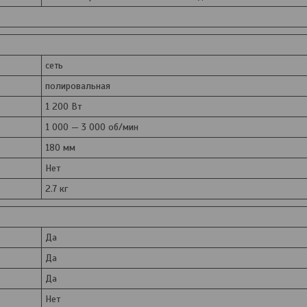
сеть
полировальная
1 200 Вт
1 000 — 3 000 об/мин
180 мм
Нет
2.7 кг
Да
Да
Да
Нет