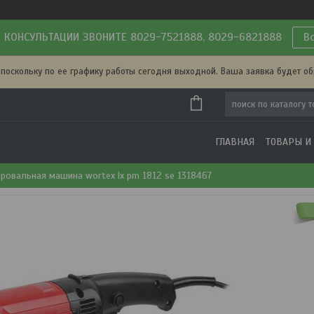
 КОНСУЛЬТАЦИИ ЗВОНИТЕ 8029-7521888, 8029-6821888
В
 поскольку по ее графику работы сегодня выходной. Ваша заявка будет о
ГЛАВНАЯ
ТОВАРЫ И
ровальная машина wortex lx pm 1812 se 1318467