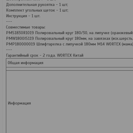
Дополнительная рукоятка - 1 шт;
Комплект угольных щеток - 1 шт;
Инструкция - 1 шт.
---
Совместимые товары:
PMS1830R1019 Полировальный круг 180/30, на липучке (оранжевый, с
PMW1800IS119 Полировальный круг 180мм, на завязках (иск.шерсть,
PMP180000019 Шлифтарелка с липучкой 180мм М14 WORTEX (мама)
---
Гарантийный срок - 2 года. WORTEX Китай
Общая информация
Информация