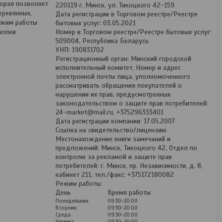
торая позволяет
220119 г. Минск, ул. Тикоцкого 42-159
еревянных,
Дата регистрации в Торговом реестре/Реестре
ежим работы
бытовых услуг: 03.05.2021
нопки
Номер в Торговом реестре/Реестре бытовых услуг:
509004, Республика Беларусь
УНП: 190831702
Регистрационный орган: Минский городской
исполнительный комитет, Номер и адрес
электронной почты лица, уполномоченного
рассматривать обращения покупателей о
нарушении их прав, предусмотренных
законодательством о защите прав потребителей:
24-market@mail.ru, +375296333401
Дата регистрации компании: 17.05.2007
Ссылка на свидетельство/лицензию
Местонахождение книги замечаний и
предложений: Минск, Тикоцкого 42, Отдел по
контролю за рекламой и защите прав
потребителей: г. Минск, пр. Независимости, д. 8,
кабинет 211, тел./факс: +375172180082
Режим работы:
День
Время работы
Понедельник
09:30-20:00
Вторник
09:30-20:00
Среда
09:30-20:00
Четверг
09:30-20:00