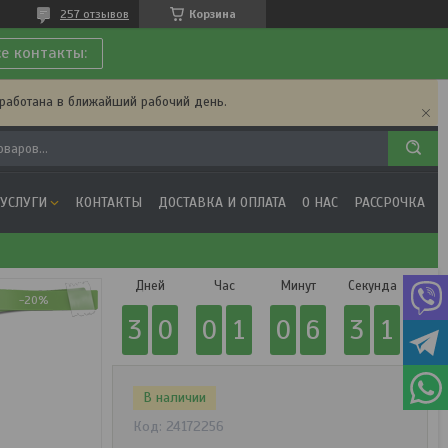
257 отзывов
Корзина
се контакты:
бработана в ближайший рабочий день.
 УСЛУГИ
КОНТАКТЫ
ДОСТАВКА И ОПЛАТА
О НАС
РАССРОЧКА
Дней
Час
Минут
Секунда
-20%
3
0
0
1
0
6
3
1
В наличии
Код:
24172256