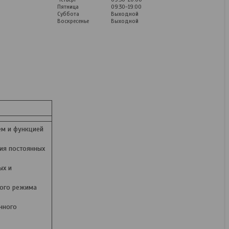
Пятница
09:30-19:00
Суббота
Выходной
Воскресенье
Выходной
Полировальная машина
Wortex LX PM 1812 SE
1318467
В наличии
ем и функцией
259
руб.
323,75
руб.
ия постоянных
ых и
КУПИТЬ
ного режима
нного