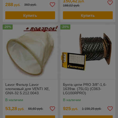
150,42
руб.
288
360 руб.
руб.
188,02 руб.
Купить
Купить
-20%
-20%
Lavor Фильтр Lavor
Бухта цепи PRO 3/8"-1,6-
хлопковый для VENTI XE,
1639зв. (75LG) (C063-
GNX-32 5.212.0043
LG100RPRO)
В наличии
В наличии
53,28
925
66,60 руб.
1 156,25 руб.
руб.
руб.