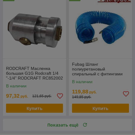
Fubag Шланг
RODCRAFT Масленка
полиуретановый
большая G1G Rodcraft 1/4
спиральный с фитингами
"-1/4" RODCRAFT RC852002
FUBAG 8х12 20 м 170307
В наличии
В наличии
119,88
руб.
97,32
121,65 руб.
руб.
149,85 руб.
Купить
Купить
Показать ещё