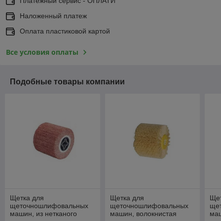
Платёжный сервис - ОПЛАТИ
Наложенный платеж
Оплата пластиковой картой
Все условия оплаты
Подобные товары компании
Щетка для
Щетка для
Ще
щеточношлифовальных
щеточношлифовальных
ще
машин, из нетканого
машин, волокнистая
маш