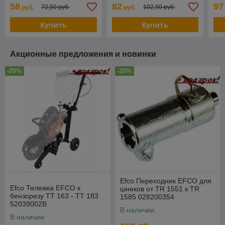
материала (110x100 mm)
(110x100 mm) для
вой
58
82
97
72,50 руб.
102,50 руб.
руб.
руб.
для матовой отделки и
браширования (Щ-110/1
x1
финишного
Felisatti)
око
Купить
Купить
и
Акционные предложения и новинки
-20%
-20%
Efco Переходник EFCO для
Efco Тележка EFCO к
шнеков от TR 1551 к TR
бензорезу TT 163 - TT 183
1585 028200354
52039002B
В наличии
В наличии