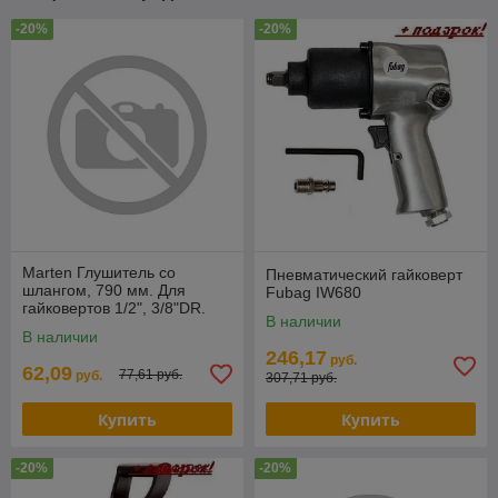
-20%
-20%
Marten Глушитель со
Пневматический гайковерт
шлангом, 790 мм. Для
Fubag IW680
гайковертов 1/2", 3/8"DR.
В наличии
Штуцер 1/4" Marten 11-BC-
В наличии
EX
246,17
руб.
62,09
77,61 руб.
руб.
307,71 руб.
Купить
Купить
-20%
-20%