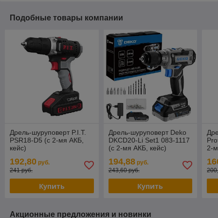
Подобные товары компании
Дрель-шуруповерт P.I.T.
Дрель-шуруповерт Deko
Др
PSR18-D5 (с 2-мя АКБ,
DKCD20-Li Set1 083-1117
Pro
кейс)
(с 2-мя АКБ, кейс)
2-м
осн
192,80
194,88
16
руб.
руб.
241 руб.
243,60 руб.
200
Купить
Купить
Акционные предложения и новинки