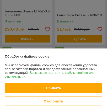
Бензопила Витязь БП-52-3.9
18023003
Бензопила Витязь БП-38-2.3
В наличии
В наличии
290,40
217
363 руб.
271,25 руб.
руб.
руб.
Купить
Купить
-20%
-20%
Обработка файлов cookie
Мы используем файлы cookies для обеспечения удобства
пользователей портала и предоставления персональных
рекомендаций.
Вы можете настроить файлы cookies или
отключить их.
Принять
Отклонить
Аккумуляторная пила Zitrek
GreenSaw 20 Pro 082-1852