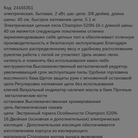
Код: 24165351
электрическая, бытовая, 2 кВт, шаг цепи: 3/8 дюйма, длина
шины: 40 см, быстрое натяжение цепи, 5.1 кг
Электрическая цепная пила Champion 520N-16 c длиной шины
40 см является следующим поколением отлично
зарекомендовавших себя цепных пил и обеспечивает отличную
производительность и безопасную эксплуатацию.Благодаря
оптимально распределенному весу и удобному расположению
рукоятки работа с пилой не утомляет. Цепь можно легко
натянуть и поменять без использования каких-либо
инструментов.Высококачественный металлический редуктор,
увеличивающий срок эксплуатации пилы.Удобная горловина
маслянного бака.Щиток защиты руки с мгновенной остановкой
цепи.Регулировка натяжения цепи без использования
ключей.Визуальный индикатор наличия масла в баке.Прочные
металлические когти
остановки.Высококачественная хромированная
цепь.Автоматическая смазка
цепи. Экстренный тормоз.Особенности Champion 520N-
16:Двойная (основная и дополнительная) электрическая
изоляция - Дополнительная изоляция обеспечивается
изготовлением корпуса из изолирующего
материала;Стопорная кнопка рычага включения