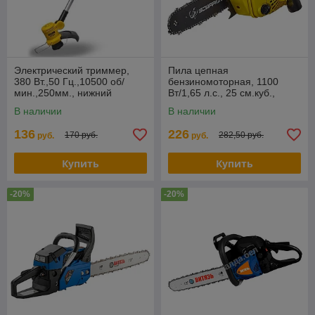
Электрический триммер,
Пила цепная
380 Вт.,50 Гц.,10500 об/
бензиномоторная, 1100
мин.,250мм., нижний
Вт/1,65 л.с., 25 см.куб.,
двигатель, корд 1,2мм
шина 30 см/12" (SP-2510)
В наличии
В наличии
(ET351)
136
226
170 руб.
282,50 руб.
руб.
руб.
Купить
Купить
-20%
-20%