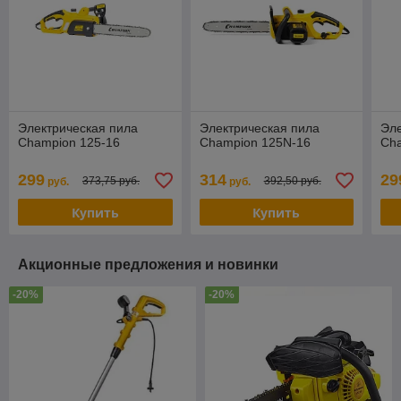
Электрическая пила
Электрическая пила
Эле
Champion 125-16
Champion 125N-16
Cha
299
314
29
373,75 руб.
392,50 руб.
руб.
руб.
Купить
Купить
Акционные предложения и новинки
-20%
-20%