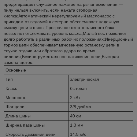
предотвращает случайное нажатие на рычаг включения —
пилу нельзя включить, если нажата стопорная
кнопка;Автоматический нерегулируемый маслонасос с
приводом от ведомой шестерни обеспечивает надежную
смазку цепи и шины;Прозрачное окно топливного бака
позволяет отслеживать уровень масла;Малый вес позволяет
долго работать в различных рабочих положениях;Инерционный
тормоз цепи обеспечивает мгновенную остановку цепи в
случае отдачи или обратного удара во время
пиления;Безинструментальное натяжение цепи;Быстрая
замена щеток.
Основные
Тип
электрическая
Класс
бытовая
Мощность
2 кВт
Шаг цепи
3/8 дюйма
Длина шины
40 см
Ширина паза шины
1.3 мм
Скорость движения цепи
14.5 м/с