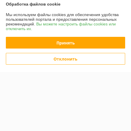
-20%
-20%
Обработка файлов cookie
Мы используем файлы cookies для обеспечения удобства
пользователей портала и предоставления персональных
рекомендаций.
Вы можете настроить файлы cookies или
отключить их.
Принять
Отклонить
Набор торцевых головок с
Набор комбинированных
трещоткой и удлинителем
ключей (8 предметов) (MXT-
(21 предмет, 1/4") (MXT-22-
8-SET)
SET)
В наличии
В наличии
61
57
76,25 руб.
71,25 руб.
руб.
руб.
Купить
Купить
Показать ещё