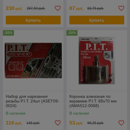
тверд.кирпич) (C1617)
230
67
287,50 руб.
83,75 руб.
руб.
руб.
Купить
Купить
-20%
-20%
Набор для нарезания
Коронка алмазная по
резьбы P.I.T. 24шт (ASET09-
керамике P.I.T. 68x70 мм
0024)
(AMAS12-0068)
В наличии
В наличии
116
53
145 руб.
66,25 руб.
руб.
руб.