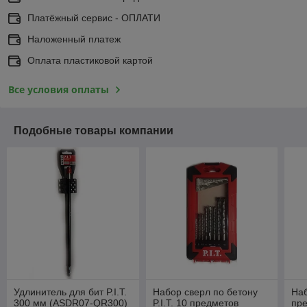
Платёжный сервис - ОПЛАТИ
Наложенный платеж
Оплата пластиковой картой
Все условия оплаты
Подобные товары компании
Удлинитель для бит P.I.T.
Набор сверл по бетону
Наб
300 мм (ASDR07-QR300)
P.I.T. 10 предметов
пр