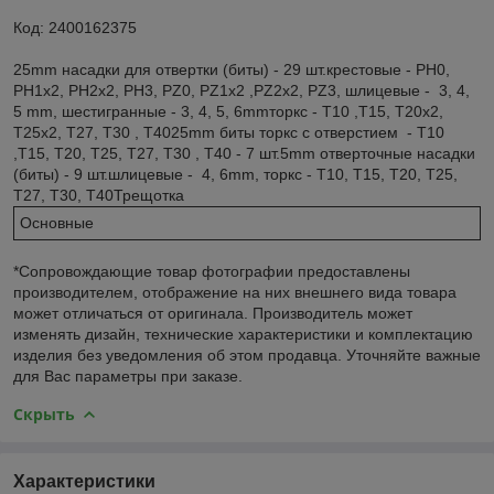
Код: 2400162375
25mm насадки для отвертки (биты) - 29 шт.крестовые - PH0,
PH1x2, PH2x2, PH3, PZ0, PZ1x2 ,PZ2x2, PZ3, шлицевые - 3, 4,
5 mm, шестигранные - 3, 4, 5, 6mmторкс - T10 ,T15, T20x2,
T25x2, T27, T30 , T4025mm биты торкс с отверстием - T10
,T15, T20, T25, T27, T30 , T40 - 7 шт.5mm отверточные насадки
(биты) - 9 шт.шлицевые - 4, 6mm, торкс - T10, T15, T20, T25,
T27, T30, T40Трещотка
Основные
*Сопровождающие товар фотографии предоставлены
производителем, отображение на них внешнего вида товара
может отличаться от оригинала. Производитель может
изменять дизайн, технические характеристики и комплектацию
изделия без уведомления об этом продавца. Уточняйте важные
для Вас параметры при заказе.
Скрыть
Характеристики