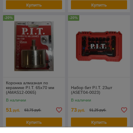
Купить
Купить
-20%
-20%
Коронка алмазная по
керамике P.I.T. 65x70 мм
Набор бит P.I.T. 23шт
(AMAS12-0065)
(ASET04-0023)
В наличии
В наличии
51
73
63,75 руб.
91,25 руб.
руб.
руб.
Купить
Купить