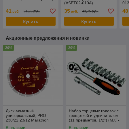
(ASET02-010A)
01
41
35
48
51,25 руб.
43,75 руб.
руб.
руб.
Купить
Купить
Акционные предложения и новинки
-20%
-20%
Диск алмазный
Набор торцевых головок с
универсальный, PRO
трещоткой и удлинителем
230/22,23/12 Marathon
(11 предметов, 1/2") (MXT-
(бетон, кирпич, ж/б
12-SET)
В наличии
В наличии