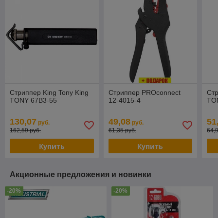
Стриппер King Tony King
Стриппер PROconnect
Стр
TONY 67B3-55
12-4015-4
TO
130,07
49,08
51
руб.
руб.
162,59 руб.
61,35 руб.
64,
Купить
Купить
Акционные предложения и новинки
-20%
-20%