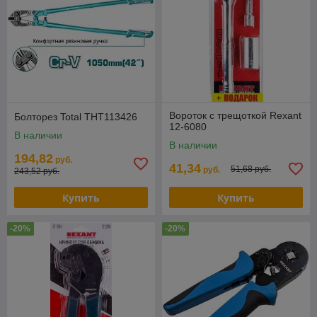
Вороток с трещоткой Rexant
Болторез Total THT113426
12-6080
В наличии
В наличии
194,82
руб.
41,34
51,68 руб.
руб.
243,52 руб.
Купить
Купить
-20%
-20%