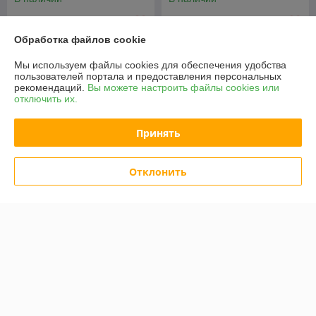
47,34
40,50
59,18 руб.
50,62 руб.
руб.
руб.
Обработка файлов cookie
Купить
Купить
Мы используем файлы cookies для обеспечения удобства
пользователей портала и предоставления персональных
рекомендаций.
Вы можете настроить файлы cookies или
Показать ещё
отключить их.
О нас
Принять
100% положительных из 11 отзывов за год
Отклонить
Работает с 28.03.2018
г. Минск
ул. Карвата, Минск, Беларусь
Контакты
Показать весь график работы
Сегодня выходной
Отзывы о магазине