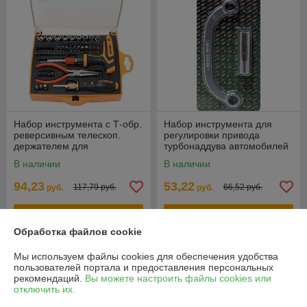
Набор инструмента с Т-обр.
Набор инструмента для
реверсивным телескоп.
регулировки привода
держателем для
турбонаддува автомобилей
бит,прямым телескоп.
группы VAG 2.0TDi, 2пр., в
В наличии
В наличии
держателем ,утканосоми и
блистере RF-6571
94,23
53,22
117,79 руб.
66,52 руб.
руб.
руб.
Купить
Купить
Обработка файлов cookie
-20%
-20%
Мы используем файлы cookies для обеспечения удобства
пользователей портала и предоставления персональных
рекомендаций.
Вы можете настроить файлы cookies или
отключить их.