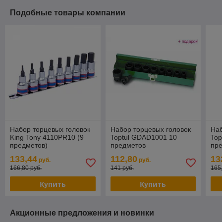
Подобные товары компании
Набор торцевых головок
Набор торцевых головок
Наб
King Tony 4110PR10 (9
Toptul GDAD1001 10
Top
предметов)
предметов
пр
133,44
112,80
13
руб.
руб.
166,80 руб.
141 руб.
165
Купить
Купить
Акционные предложения и новинки